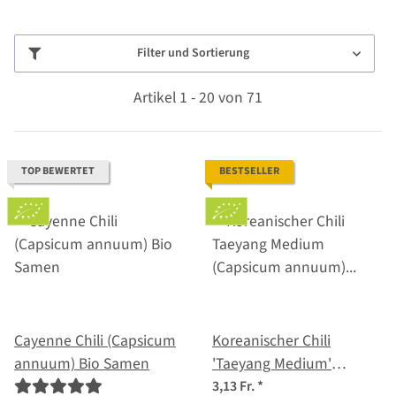
Filter und Sortierung
Artikel 1 - 20 von 71
TOP BEWERTET
BESTSELLER
Cayenne Chili (Capsicum
Koreanischer Chili
annuum) Bio Samen
'Taeyang Medium'
(Capsicum annuum) Bio-
3,13 Fr.
*