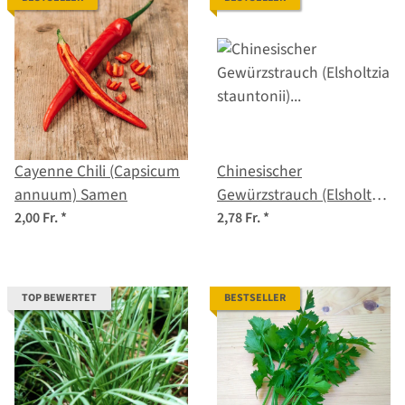
Cayenne Chili (Capsicum
Chinesischer
annuum) Samen
Gewürzstrauch (Elsholtzia
stauntonii) Samen
2,00 Fr.
*
2,78 Fr.
*
TOP BEWERTET
BESTSELLER