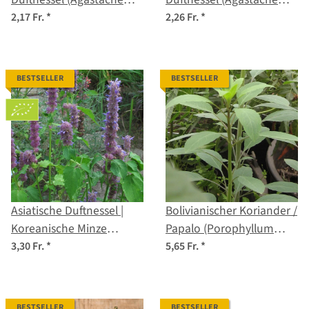
foeniculum) Samen
foeniculum) Bio Saatgut
2,17 Fr.
*
2,26 Fr.
*
BESTSELLER
BESTSELLER
Asiatische Duftnessel |
Bolivianischer Koriander /
Koreanische Minze
Papalo (Porophyllum
(Agastache rugosa) Bio-
ruderale ssp.
3,30 Fr.
*
5,65 Fr.
*
Saatgut
macrocephalum) Samen
BESTSELLER
BESTSELLER