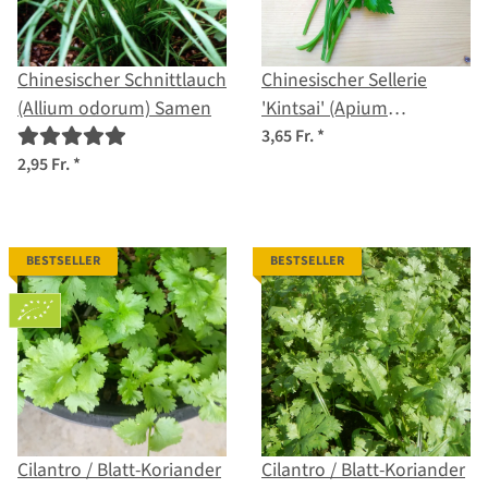
Chinesischer Schnittlauch
Chinesischer Sellerie
(Allium odorum) Samen
'Kintsai' (Apium
graveolens) Samen
3,65 Fr.
*
2,95 Fr.
*
BESTSELLER
BESTSELLER
Cilantro / Blatt-Koriander
Cilantro / Blatt-Koriander