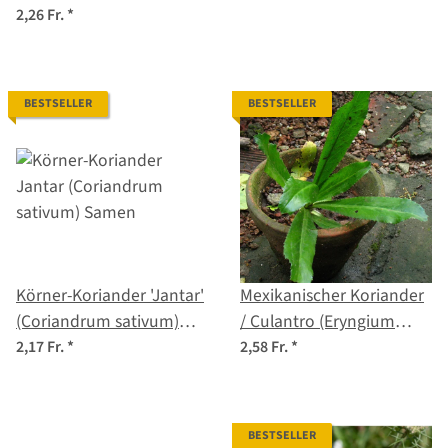
Saatgut
2,26 Fr.
*
BESTSELLER
BESTSELLER
Körner-Koriander 'Jantar'
Mexikanischer Koriander
(Coriandrum sativum)
/ Culantro (Eryngium
Samen
foetidum) Samen
2,17 Fr.
*
2,58 Fr.
*
BESTSELLER