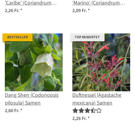
'Caribe' (Coriandrum
'Marino' (Coriandrum
sativum) Bio Saatgut
sativum) Samen
2,26 Fr.
*
2,09 Fr.
*
BESTSELLER
TOP BEWERTET
Dang Shen (Codonopsis
Duftnessel (Agastache
pilosula) Samen
mexicana) Samen
2,60 Fr.
*
2,26 Fr.
*