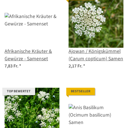
Afrikanische Kräuter &
Ajowan / Königskümmel
Gewürze - Samenset
(Carum copticum) Samen
7,83 Fr.
*
2,17 Fr.
*
TOP BEWERTET
BESTSELLER