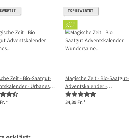
BEWERTET
TOP BEWERTET
che Zeit - Bio-Saatgut-
Magische Zeit - Bio-Saatgut-
ntskalender - Urbanes
Adventskalender -
englück
Wundersame Kräuterwelt
Fr.
*
34,89 Fr.
*
z erklärt: