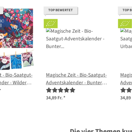
TOP BEWERTET
TOP 
 - Bio-Saatgut-
Magische Zeit - Bio-Saatgut-
Magis
der - Wilder
Adventskalender - Bunter
Adve
h
Selbstversorgergarten
Gart
34,89 Fr.
*
34,89 
Die vier Themen kur