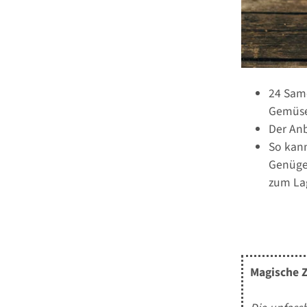
24 Sam
Gemüses
Der Anb
So kann
Genüge
zum La
Magische Z