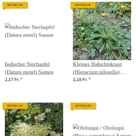
BESTSELLER
BESTSELLER
Indischer Stechapfel
Kleines Habichtskraut
(Datura metel) Samen
(Hieracium pilosella)
2,17 Fr.
*
2,18 Fr.
*
Samen
BESTSELLER
BESTSELLER