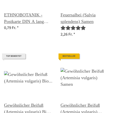
ETHNOBOTANIK -
Feuersalbei (Salvia
Postkarte DIN A lang
splendens) Samen
0,79 Fr.
*
(10,5 x 21 cm)
2,26 Fr.
*
TOP BEWERTET
BESTSELLER
Gewöhnlicher Beifuß
Gewöhnlicher Beifuß
(Artemisia vulgaris) Bio
(Artemisia vulgaris)