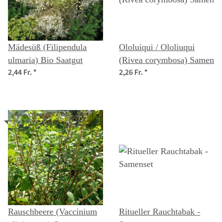
Mädesüß (Filipendula
Ololuiqui / Ololiuqui
ulmaria) Bio Saatgut
(Rivea corymbosa) Samen
2,44 Fr.
*
2,26 Fr.
*
#PRODUCTOVERVIEW.RIBBON--100#
Rauschbeere (Vaccinium
Ritueller Rauchtabak -