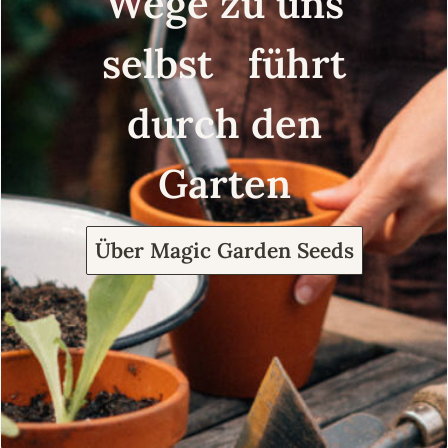
Wege zu uns
selbst führt
durch den
Garten
Über Magic Garden Seeds