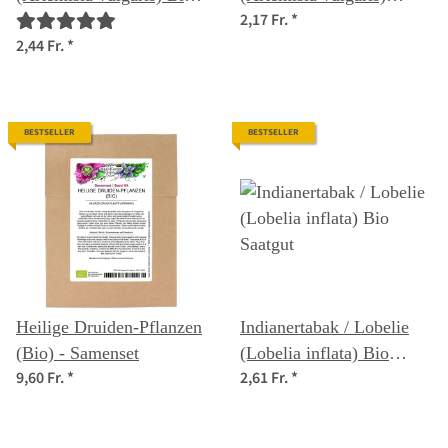
2,17 Fr.
*
Saatgut
Samen
2,44 Fr.
*
BESTSELLER
BESTSELLER
Heilige Druiden-Pflanzen
Indianertabak / Lobelie
(Bio) - Samenset
(Lobelia inflata) Bio
9,60 Fr.
*
2,61 Fr.
*
Saatgut