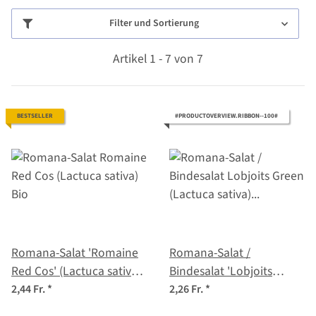
Filter und Sortierung
Artikel 1 - 7 von 7
BESTSELLER
#PRODUCTOVERVIEW.RIBBON--100#
Romana-Salat 'Romaine
Romana-Salat /
Red Cos' (Lactuca sativa)
Bindesalat 'Lobjoits
Bio
Green' (Lactuca sativa)
2,44 Fr.
*
2,26 Fr.
*
Samen