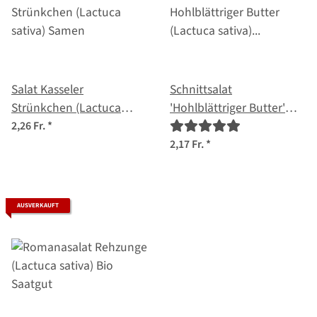
Salat Kasseler
Schnittsalat
Strünkchen (Lactuca
'Hohlblättriger Butter'
sativa) Samen
(Lactuca sativa) Samen
2,26 Fr.
*
2,17 Fr.
*
AUSVERKAUFT