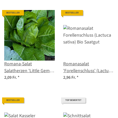
BESTSELLER
BESTSELLER
Romana-Salat
Romanasalat
Salatherzen 'Little Gem'
'Forellenschluss' (Lactuca
(Lactuca sativa) Samen
sativa) Bio Saatgut
2,09 Fr.
*
2,96 Fr.
*
BESTSELLER
TOP BEWERTET