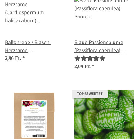
Ballonrebe / Blasen-
Blaue Passionsblume
Herzsame
(Passiflora caerulea)
(Cardiospermum
Samen
2,96 Fr.
*
halicacabum) Bio Saatgut
2,09 Fr.
*
TOP BEWERTET