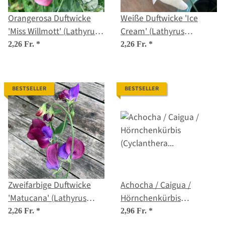
Orangerosa Duftwicke
Weiße Duftwicke 'Ice
'Miss Willmott' (Lathyrus
Cream' (Lathyrus
odoratus) Samen
odoratus) Samen
2,26 Fr.
*
2,26 Fr.
*
BESTSELLER
BESTSELLER
Zweifarbige Duftwicke
Achocha / Caigua /
'Matucana' (Lathyrus
Hörnchenkürbis
odoratus) Samen
(Cyclanthera pedata)
2,26 Fr.
*
2,96 Fr.
*
Samen