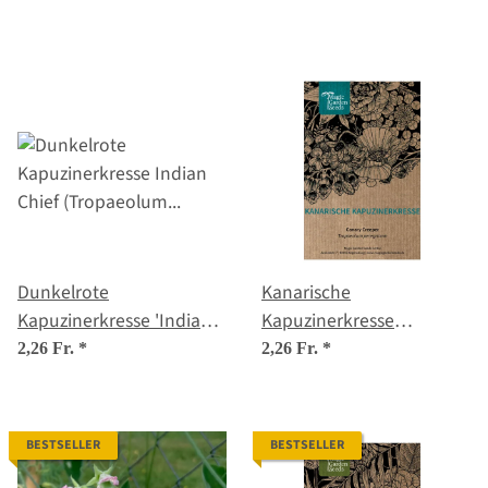
majus) Samen
Dunkelrote
Kanarische
Kapuzinerkresse 'Indian
Kapuzinerkresse
Chief' (Tropaeolum
(Tropaeolum
2,26 Fr.
*
2,26 Fr.
*
majus) Samen
peregrinum) Samen
BESTSELLER
BESTSELLER