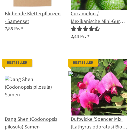
Blühende Kletterpflanzen
Cucamelon /
- Samenset
Mexikanische Mini-Gurke
(Melothria scabra) Samen
7,85 Fr.
*
2,44 Fr.
*
BESTSELLER
BESTSELLER
Dang Shen (Codonopsis
Duftwicke 'Spencer Mix'
pilosula) Samen
(Lathyrus odoratus) Bio