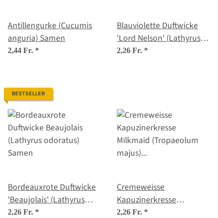
Antillengurke (Cucumis
Blauviolette Duftwicke
anguria) Samen
'Lord Nelson' (Lathyrus
odoratus) Samen
2,44 Fr.
*
2,26 Fr.
*
BESTSELLER
Bordeauxrote Duftwicke
Cremeweisse
'Beaujolais' (Lathyrus
Kapuzinerkresse
odoratus) Samen
'Milkmaid' (Tropaeolum
2,26 Fr.
*
2,26 Fr.
*