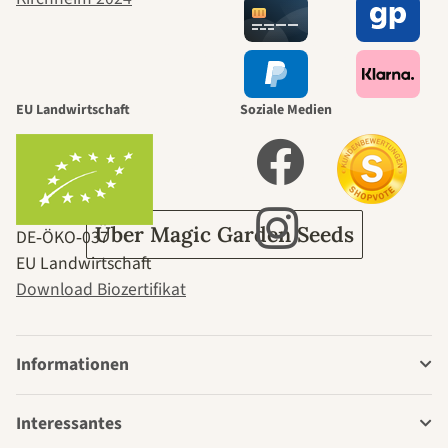
selbst führt
durch den
EU Landwirtschaft
Soziale Medien
Garten
Über Magic Garden Seeds
DE‑ÖKO‑037
EU Landwirtschaft
Download Biozertifikat
Informationen
Interessantes