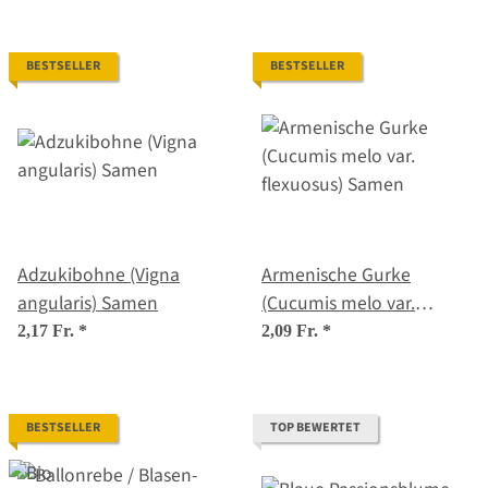
BESTSELLER
BESTSELLER
Adzukibohne (Vigna
Armenische Gurke
angularis) Samen
(Cucumis melo var.
flexuosus) Samen
2,17 Fr.
*
2,09 Fr.
*
BESTSELLER
TOP BEWERTET