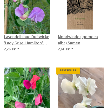
Lavendelblaue Duftwicke
Mondwinde (Ipomoea
'Lady Grisel Hamilton'
alba) Samen
(Lathyrus odoratus)
2,26 Fr.
*
2,61 Fr.
*
Samen
BESTSELLER