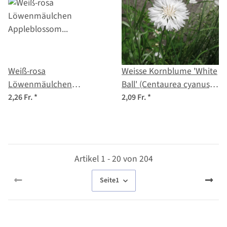
Weiß-rosa
Weisse Kornblume 'White
Löwenmäulchen
Ball' (Centaurea cyanus)
'Appleblossom'
Samen
2,26 Fr.
*
2,09 Fr.
*
(Antirrhinum majus)
Samen
Artikel 1 - 20 von 204
Seite
1