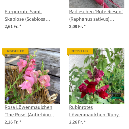
Purpurrote Samt-
Radieschen 'Rote Riesen'
Skabiose (Scabiosa
(Raphanus sativus)
atropurpurea) Samen
Samen
2,61 Fr.
*
2,09 Fr.
*
BESTSELLER
BESTSELLER
Rosa Löwenmäulchen
Rubinrotes
'The Rose' (Antirrhinum
Löwenmäulchen 'Ruby'
majus) Samen
(Antirrhinum majus)
2,26 Fr.
*
2,26 Fr.
*