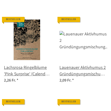
Samen
Samen
BESTSELLER
BESTSELLER
Lachsrosa Ringelblume
Lauenauer Aktivhumus 2
'Pink Surprise' (Calendula
Gründüngungsmischung
officinalis) Samen
(diverse Arten und
2,26 Fr.
*
2,09 Fr.
*
Sorten) Bio-Saatgut
BESTSELLER
BESTSELLER