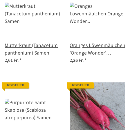
Mutterkraut (Tanacetum
Oranges Löwenmäulchen
panthenium) Samen
'Orange Wonder'
(Antirrhinum majus)
2,61 Fr.
*
2,26 Fr.
*
Samen
BESTSELLER
BESTSELLER