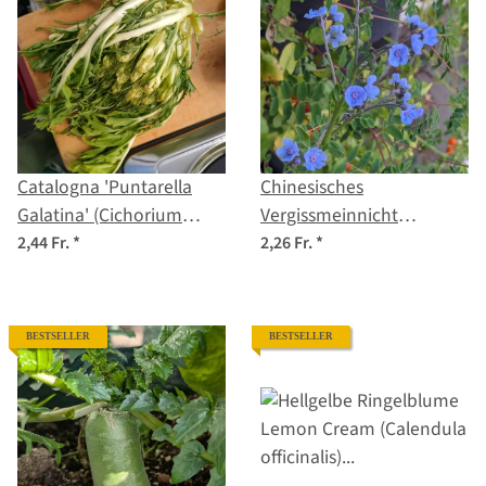
Catalogna 'Puntarella
Chinesisches
Galatina' (Cichorium
Vergissmeinnicht
intybus var. foliosum)
(Cynoglossum amabile)
2,44 Fr.
*
2,26 Fr.
*
Samen
Samen
BESTSELLER
BESTSELLER