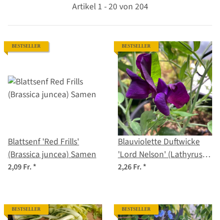
Artikel 1 - 20 von 204
BESTSELLER
BESTSELLER
Blattsenf 'Red Frills'
Blauviolette Duftwicke
(Brassica juncea) Samen
'Lord Nelson' (Lathyrus
odoratus) Samen
2,09 Fr.
*
2,26 Fr.
*
BESTSELLER
BESTSELLER