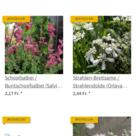
Samen
BESTSELLER
BESTSELLER
Schopfsalbei /
Strahlen-Breitsame /
Buntschopfsalbei (Salvia
Strahlendolde (Orlaya
viridis) Samen
grandiflora) Samen
2,17 Fr.
*
2,44 Fr.
*
BESTSELLER
BESTSELLER