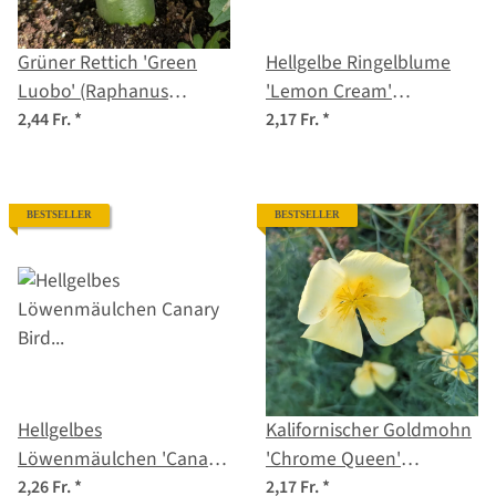
Grüner Rettich 'Green
Hellgelbe Ringelblume
Luobo' (Raphanus
'Lemon Cream'
sativus) Samen
(Calendula officinalis)
2,44 Fr.
*
2,17 Fr.
*
Samen
BESTSELLER
BESTSELLER
Hellgelbes
Kalifornischer Goldmohn
Löwenmäulchen 'Canary
'Chrome Queen'
Bird' (Antirrhinum majus)
(Eschscholzia californica)
2,26 Fr.
*
2,17 Fr.
*