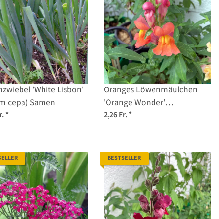
zwiebel 'White Lisbon'
Oranges Löwenmäulchen
ium cepa) Samen
'Orange Wonder'
(Antirrhinum majus) Samen
r.
*
2,26 Fr.
*
SELLER
BESTSELLER