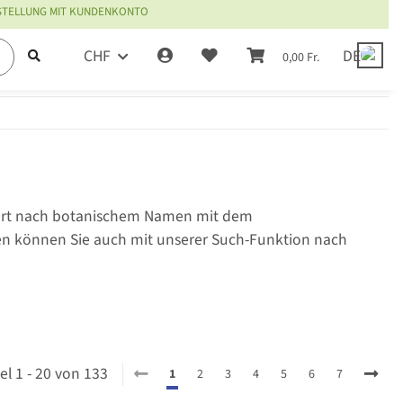
ESTELLUNG MIT KUNDENKONTO
CHF
DE
0,00 Fr.
tiert nach botanischem Namen mit dem
en können Sie auch mit unserer Such-Funktion nach
kel 1 - 20 von 133
1
2
3
4
5
6
7