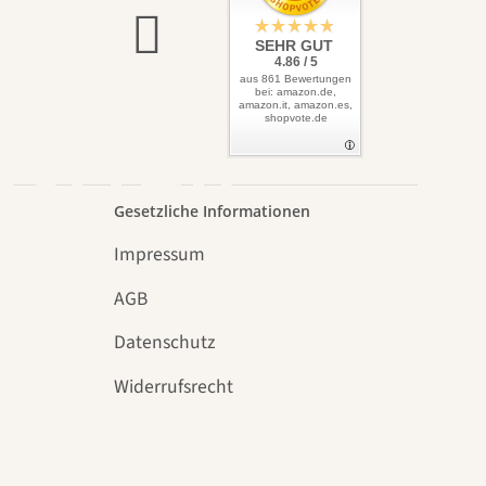
lbst
SEHR GUT
4.86 / 5
aus 861 Bewertungen
bei: amazon.de,
amazon.it, amazon.es,
shopvote.de
Garten
Gesetzliche Informationen
Impressum
AGB
Datenschutz
n
Widerrufsrecht