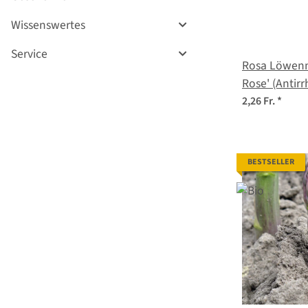
Wissenswertes
Service
Rosa Löwen
Rose' (Antir
Samen
2,26 Fr.
*
BESTSELLER