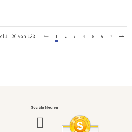
kel 1 - 20 von 133
1
2
3
4
5
6
7
nsten
Soziale Medien