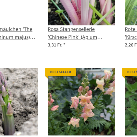
mäulchen 'The
Rosa Stangensellerie
Rote
rhinum majus)
'Chinese Pink' (Apium
'Kirs
graveolens) Bio-Saatgut
mill
3,31 Fr.
*
2,26 F
BESTSELLER
BEST