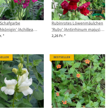
 Schafgarbe
Rubinrotes Löwenmäulchen
chkönigin' (Achillea
'Ruby' (Antirrhinum majus)
efolium) Samen
Samen
r.
*
2,26 Fr.
*
SELLER
BESTSELLER