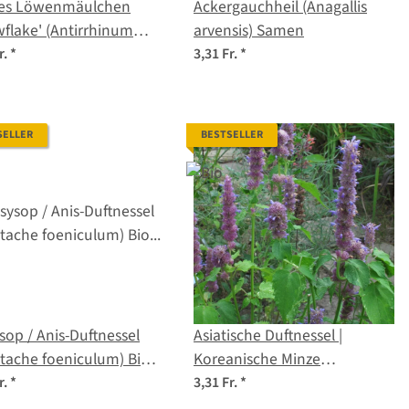
es Löwenmäulchen
Ackergauchheil (Anagallis
flake' (Antirrhinum
arvensis) Samen
majus) Samen
r.
*
3,31 Fr.
*
SELLER
BESTSELLER
sop / Anis-Duftnessel
Asiatische Duftnessel |
tache foeniculum) Bio
Koreanische Minze
gut
(Agastache rugosa) Bio-
r.
*
3,31 Fr.
*
Saatgut