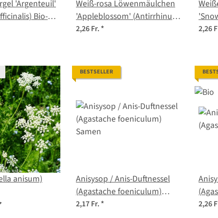
rgel 'Argenteuil'
Weiß-rosa Löwenmäulchen
Weiß
ficinalis) Bio-
'Appleblossom' (Antirrhinum
'Snow
majus) Samen
2,26 Fr.
*
2,26 F
BESTSELLER
BEST
ella anisum)
Anisysop / Anis-Duftnessel
Anisy
(Agastache foeniculum)
(Agas
Samen
Saat
2,17 Fr.
*
2,26 F