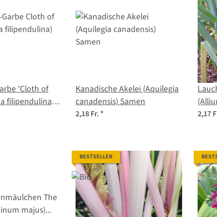
rbe 'Cloth of
Kanadische Akelei (Aquilegia
Lauch
ea filipendulina)
canadensis) Samen
(All
2,18 Fr.
*
2,17 F
BESTSELLER
BEST