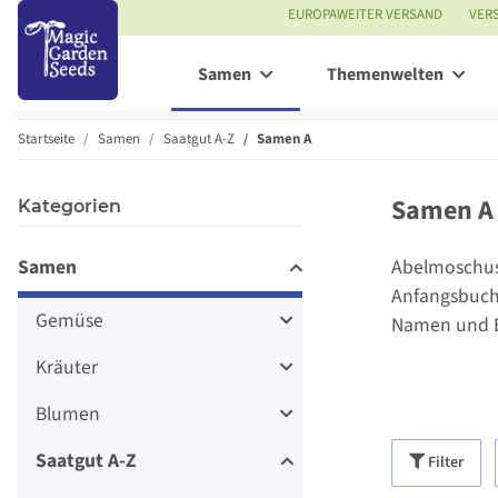
EUROPAWEITER VERSAND
VER
Samen
Themenwelten
Startseite
Samen
Saatgut A-Z
Samen A
Samen A
Kategorien
Samen
Abelmoschus 
Anfangsbuch
Gemüse
Namen und E
Kräuter
Blumen
Saatgut A-Z
Filter