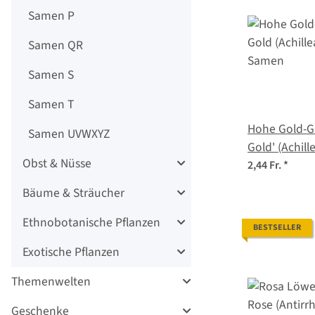
Samen P
Samen QR
Samen S
Samen T
Hohe Gold-Ga
Samen UVWXYZ
Gold' (Achill
Obst & Nüsse
Samen
2,44 Fr.
*
Bäume & Sträucher
Ethnobotanische Pflanzen
BESTSELLER
Exotische Pflanzen
Themenwelten
Geschenke