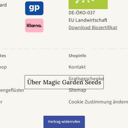
e zu uns se
DE‑ÖKO‑037
EU Landwirtschaft
Download Biozertifikat
 durch den 
tes
Shopinfo
hop
Kontakt
Gratisgeschenke
Über Magic Garden Seeds
tengeflüster
Sitemap
r
Cookie Zustimmung änder
Vertrag widerrufen