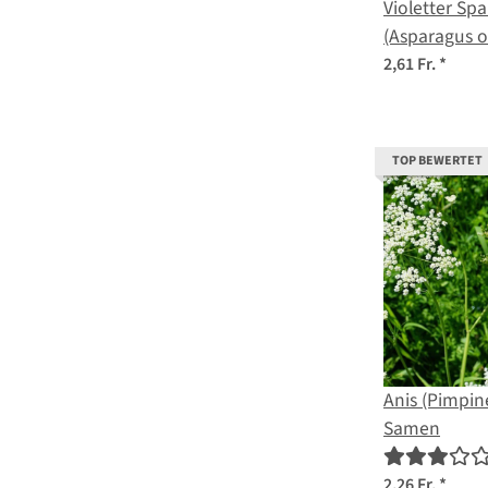
Violetter Spa
(Asparagus of
Saatgut
2,61 Fr.
*
TOP BEWERTET
Anis (Pimpin
Samen
2,26 Fr.
*