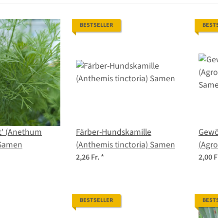
BESTSELLER
BEST
t' (Anethum
Färber-Hundskamille
Gewö
 Samen
(Anthemis tinctoria) Samen
(Agr
Sam
2,26 Fr.
*
2,00 F
BESTSELLER
BEST