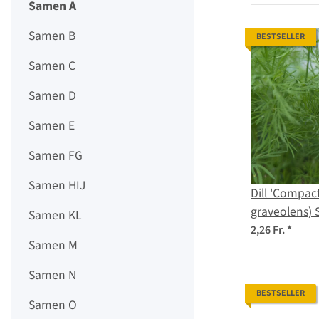
Samen A
Samen B
BESTSELLER
Samen C
Samen D
Samen E
Samen FG
Samen HIJ
Dill 'Compac
graveolens)
Samen KL
2,26 Fr.
*
Samen M
Samen N
BESTSELLER
Samen O