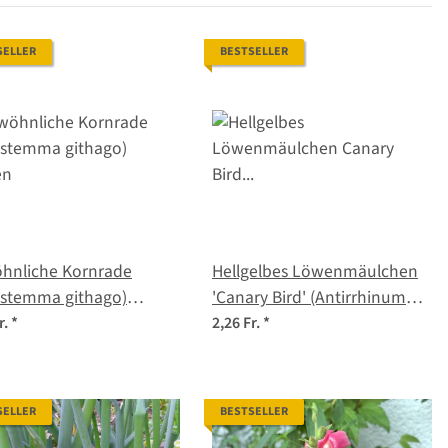
SELLER
BESTSELLER
hnliche Kornrade
Hellgelbes Löwenmäulchen
ostemma githago)
'Canary Bird' (Antirrhinum
en
majus) Samen
r.
*
2,26 Fr.
*
SELLER
BESTSELLER