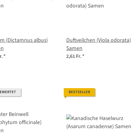
am (Dictamnus albus)
Duftveilchen (Viola odorata)
en
Samen
r.
*
2,61 Fr.
*
BEWERTET
BESTSELLER