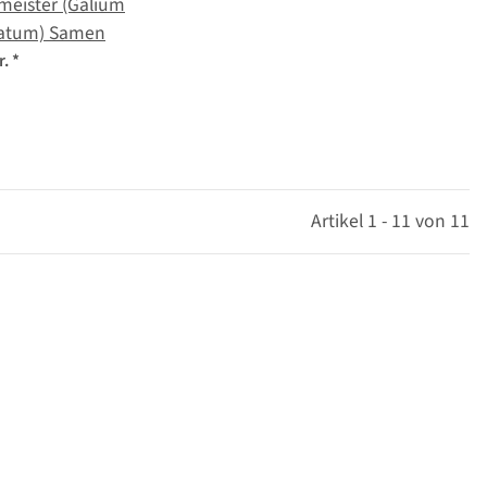
meister (Galium
atum) Samen
r.
*
Artikel 1 - 11 von 11