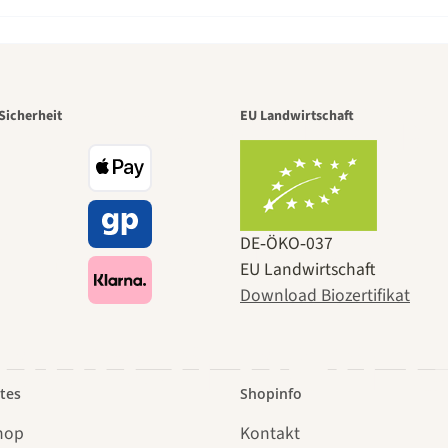
r der schö
Sicherheit
EU Landwirtschaft
 zu uns s
DE‑ÖKO‑037
EU Landwirtschaft
Download Biozertifikat
 durch den 
tes
Shopinfo
hop
Kontakt