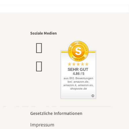
nsten
Soziale Medien
elbst
SEHR GUT
4.86 / 5
aus 861 Bewertungen
bei: amazon.de,
amazon.it, amazon.es,
shopvote.de
Garten
Gesetzliche Informationen
Impressum