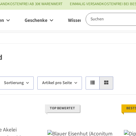
SANDKOSTENFREI AB 30€ WARENWERT
EINMALIG VERSANDKOSTENFREI BEI B
en
Geschenke
Wissenswertes
Service
d
Sortierung
Artikel pro Seite
TOP BEWERTET
BEST