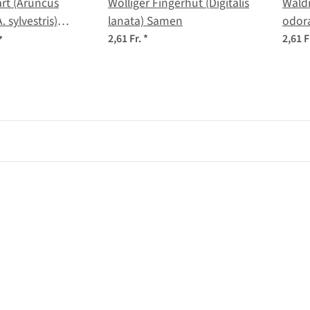
rt (Aruncus
Wolliger Fingerhut (Digitalis
Wald
. sylvestris)
lanata) Samen
odor
2,61 Fr.
*
2,61 F