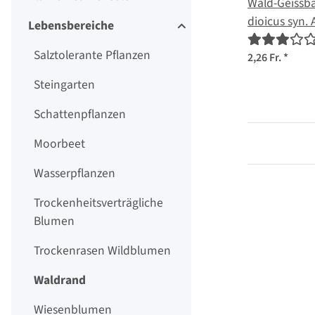
Wald-Geissba
dioicus syn. A
Lebensbereiche
Samen
Salztolerante Pflanzen
2,26 Fr.
*
Steingarten
Schattenpflanzen
Moorbeet
Wasserpflanzen
Trockenheitsverträgliche
Blumen
Trockenrasen Wildblumen
Waldrand
Wiesenblumen