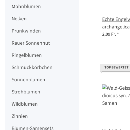
Mohnblumen
Nelken
Echte Engelw
archangelic
Prunkwinden
2,09 Fr.
*
Rauer Sonnenhut
Ringelblumen
Schmuckkörbchen
TOP BEWERTET
Sonnenblumen
Strohblumen
Wildblumen
Zinnien
Blumen-Samensets