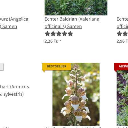
urz (Angelica
Echter Baldrian (Valeriana
Echt
a) Samen
officinalis) Samen
offic
2,26 Fr.
*
2,96 F
BESTSELLER
AUSV