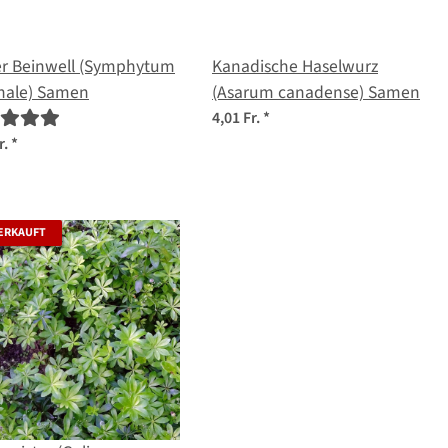
er Beinwell (Symphytum
Kanadische Haselwurz
inale) Samen
(Asarum canadense) Samen
4,01 Fr.
*
r.
*
ERKAUFT