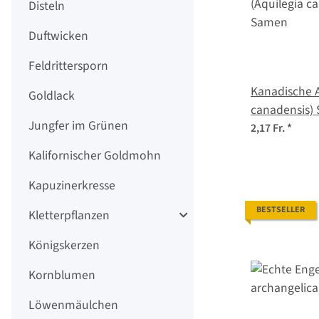
Disteln
Duftwicken
Feldrittersporn
Kanadische A
Goldlack
canadensis)
Jungfer im Grünen
2,17 Fr.
*
Kalifornischer Goldmohn
Kapuzinerkresse
BESTSELLER
Kletterpflanzen
Königskerzen
Kornblumen
Löwenmäulchen