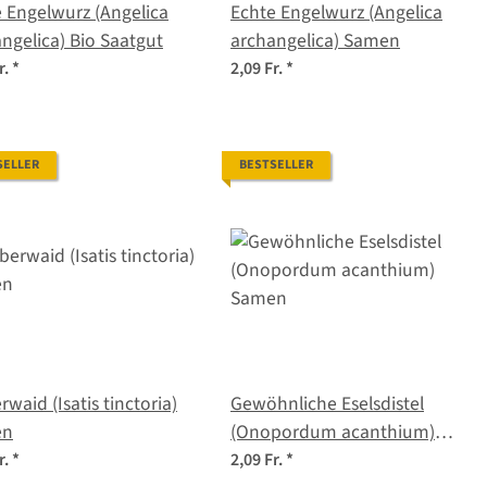
 Engelwurz (Angelica
Echte Engelwurz (Angelica
ngelica) Bio Saatgut
archangelica) Samen
r.
*
2,09 Fr.
*
SELLER
BESTSELLER
rwaid (Isatis tinctoria)
Gewöhnliche Eselsdistel
en
(Onopordum acanthium)
Samen
r.
*
2,09 Fr.
*