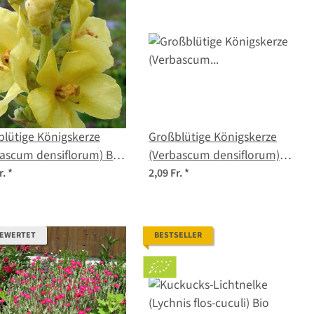
lütige Königskerze
Großblütige Königskerze
ascum densiflorum) Bio
(Verbascum densiflorum)
gut
Samen
r.
*
2,09 Fr.
*
BEWERTET
BESTSELLER