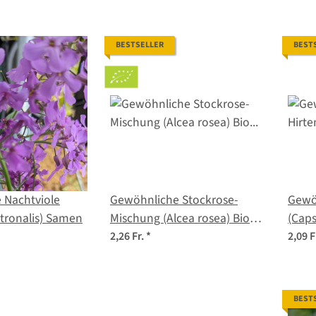
BESTSELLER
BEST
 Nachtviole
Gewöhnliche Stockrose-
Gewöh
tronalis) Samen
Mischung (Alcea rosea) Bio
(Caps
Saatgut
Sam
2,26 Fr.
*
2,09 F
BEST