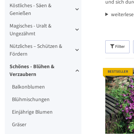
und sich du
Köstliches - Säen &
Genießen
weiterles
Magisches - Uralt &
Ungezähmt
Nützliches – Schützen &
Filter
Fördern
Schönes - Blühen &
BESTSELLER
Verzaubern
Balkonblumen
Blühmischungen
Einjährige Blumen
Gräser