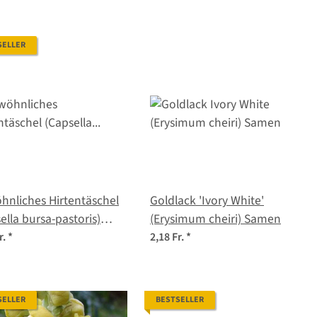
SELLER
nliches Hirtentäschel
Goldlack 'Ivory White'
ella bursa-pastoris)
(Erysimum cheiri) Samen
en
r.
*
2,18 Fr.
*
SELLER
BESTSELLER