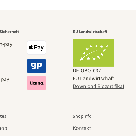
r der schö
Sicherheit
EU Landwirtschaft
e zu uns se
DE‑ÖKO‑037
EU Landwirtschaft
Download Biozertifikat
 durch den 
tes
Shopinfo
hop
Kontakt