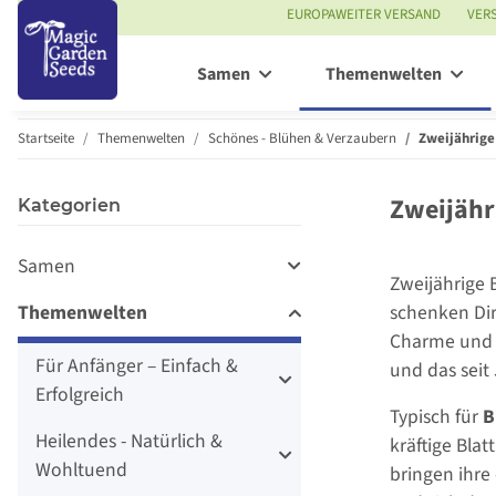
EUROPAWEITER VERSAND
VER
Samen
Themenwelten
Startseite
Themenwelten
Schönes - Blühen & Verzaubern
Zweijährig
Zweijähr
Kategorien
Samen
Zweijährige 
Themenwelten
schenken Dir
Charme und w
Für Anfänger – Einfach &
und das seit
Erfolgreich
Typisch für
B
Heilendes - Natürlich &
kräftige Bla
Wohltuend
bringen ihre 