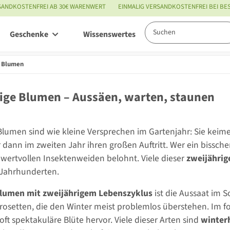
SANDKOSTENFREI AB 30€ WARENWERT
EINMALIG VERSANDKOSTENFREI BEI B
Geschenke
Wissenswertes
Service
e Blumen
ige Blumen – Aussäen, warten, staunen
Blumen sind wie kleine Versprechen im Gartenjahr: Sie keimen
 dann im zweiten Jahr ihren großen Auftritt. Wer ein bissch
ertvollen Insektenweiden belohnt. Viele dieser
zweijährig
 Jahrhunderten.
lumen mit zweijährigem Lebenszyklus
ist die Aussaat im 
ttrosetten, die den Winter meist problemlos überstehen. Im f
oft spektakuläre Blüte hervor. Viele dieser Arten sind
winter