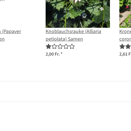
 (Papaver
Knoblauchsrauke (Alliaria
Krone
en
petiolata) Samen
coron
2,00 Fr.
*
2,61 F