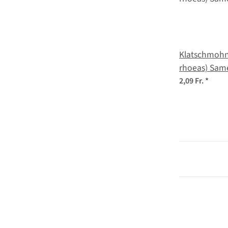
Klatschmohn
rhoeas) Sam
2,09 Fr.
*