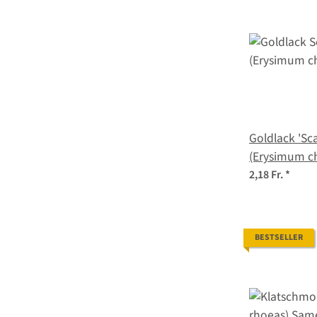
Goldlack 'Sc
(Erysimum c
2,18 Fr.
*
BESTSELLER