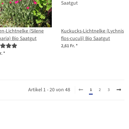
n-Lichtnelke (Silene
Kuckucks-Lichtnelke (Lychnis
aria) Bio Saatgut
flos-cuculi) Bio Saatgut
2,61 Fr.
*
r.
*
Artikel 1 - 20 von 48
1
2
3