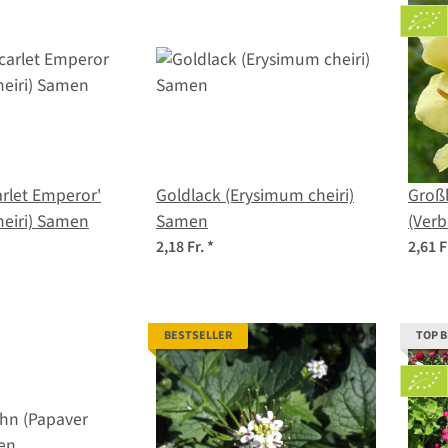
arlet Emperor'
Goldlack (Erysimum cheiri)
Großb
heiri) Samen
Samen
(Verb
Saat
2,18 Fr.
*
2,61 F
BESTSELLER
TOP 