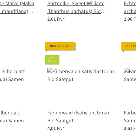
alve (Malva
Bartnelke 'Sweet William'
Echte
p. mauritiana)
(Dianthus barbatus) Bio
archa
Saatgut
2,61 Fr.
*
2,96 F
BESTSELLER
BEST
ilberblatt
Färberwaid (Isatis tinctoria)
Färbe
nua) Samen
Bio Saatgut
Sam
4,01 Fr.
*
2,61 F