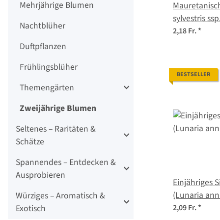
Mehrjährige Blumen
Mauretanische M
sylvestris ss
Nachtblüher
Samen
2,18 Fr.
*
Duftpflanzen
Frühlingsblüher
BESTSELLER
Themengärten
Zweijährige Blumen
Seltenes – Raritäten &
Schätze
Spannendes – Entdecken &
Ausprobieren
Einjähriges S
(Lunaria an
Würziges – Aromatisch &
Exotisch
2,09 Fr.
*