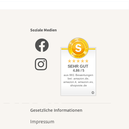
nsten
Soziale Medien
lbst
SEHR GUT
4.86 / 5
aus 861 Bewertungen
bei: amazon.de,
amazon.it, amazon.es,
shopvote.de
Garten
Gesetzliche Informationen
Impressum