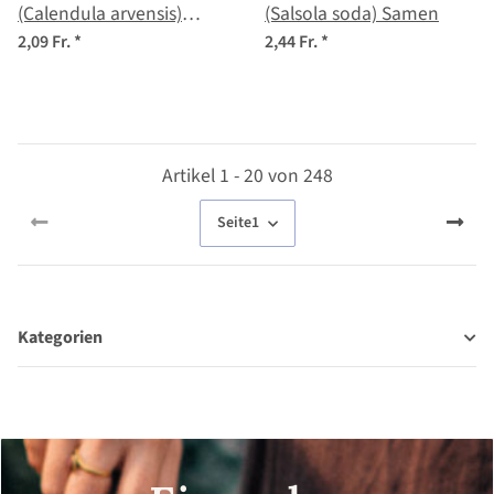
(Calendula arvensis)
(Salsola soda) Samen
Samen
2,09 Fr.
*
2,44 Fr.
*
Artikel 1 - 20 von 248
Seite
1
Kategorien