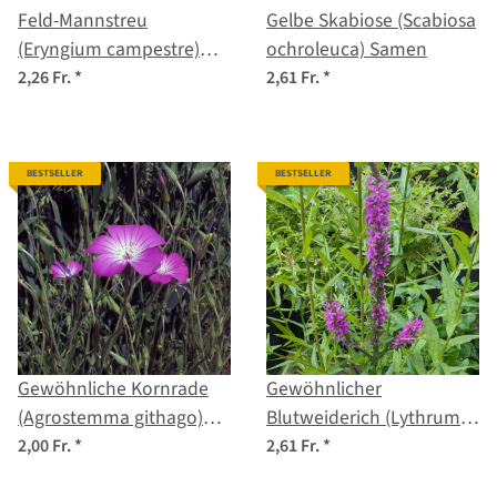
Feld-Mannstreu
Gelbe Skabiose (Scabiosa
(Eryngium campestre)
ochroleuca) Samen
Samen
2,26 Fr.
*
2,61 Fr.
*
BESTSELLER
BESTSELLER
Gewöhnliche Kornrade
Gewöhnlicher
(Agrostemma githago)
Blutweiderich (Lythrum
Samen
salicaria) Samen
2,00 Fr.
*
2,61 Fr.
*