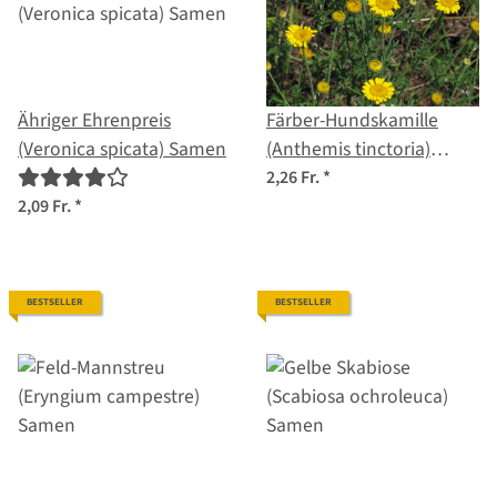
Ähriger Ehrenpreis
Färber-Hundskamille
(Veronica spicata) Samen
(Anthemis tinctoria)
Samen
2,26 Fr.
*
2,09 Fr.
*
BESTSELLER
BESTSELLER