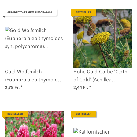
#PRODUCTOVERVIEW.RIBBON--100#
BESTSELLER
Gold-Wolfsmilch
Hohe Gold-Garbe 'Cloth
(Euphorbia epithymoides
of Gold' (Achillea
syn. polychroma) Samen
filipendulina) Samen
2,79 Fr.
*
2,44 Fr.
*
BESTSELLER
BESTSELLER