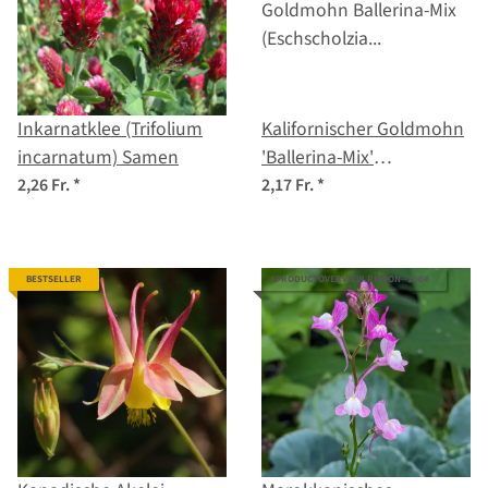
Inkarnatklee (Trifolium
Kalifornischer Goldmohn
incarnatum) Samen
'Ballerina-Mix'
(Eschscholzia californica)
2,26 Fr.
*
2,17 Fr.
*
Samen
BESTSELLER
#PRODUCTOVERVIEW.RIBBON--100#