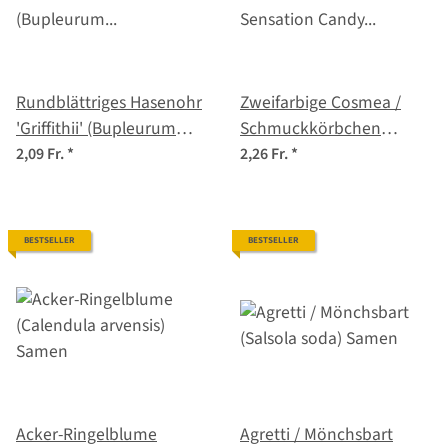
Rundblättriges Hasenohr
Zweifarbige Cosmea /
'Griffithii' (Bupleurum
Schmuckkörbchen
rotundifolium) Samen
'Sensation Candy Stripe'
2,09 Fr.
*
2,26 Fr.
*
(Cosmos bipinnatus)
Samen
BESTSELLER
BESTSELLER
Acker-Ringelblume
Agretti / Mönchsbart