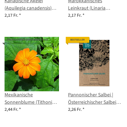
Kanadische Akelei
Marokkanisches
(Aquilegia canadensis)
Leinkraut (Linaria
Samen
maroccana) Samen
2,17 Fr.
*
2,17 Fr.
*
#PRODUCTOVERVIEW.RIBBON--100#
BESTSELLER
Mexikanische
Pannonischer Salbei |
Sonnenblume (Tithonia
Österreichischer Salbei
rotundifolia) Samen
(Salvia austriaca) Samen
2,44 Fr.
*
2,26 Fr.
*