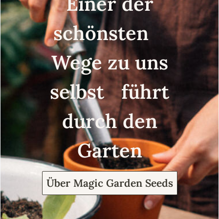
Einer der
schönsten
Wege zu uns
selbst führt
durch den
Garten
Über Magic Garden Seeds