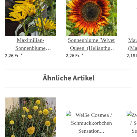
Maximilian-
Sonnenblume 'Velvet
Mau
Sonnenblume
Queen' (Helianthus
(Mal
2,26 Fr.
*
2,26 Fr.
*
2,18 
(Helianthus
annuus) Bio Saatgut
ma
maximiliani) Samen
Ähnliche Artikel