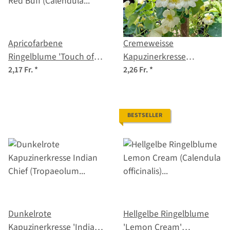
Apricofarbene
Cremeweisse
Ringelblume 'Touch of
Kapuzinerkresse
Red Buff' (Calendula
'Milkmaid' (Tropaeolum
2,17 Fr.
*
2,26 Fr.
*
officinalis) Samen
majus) Samen
BESTSELLER
Dunkelrote
Hellgelbe Ringelblume
Kapuzinerkresse 'Indian
'Lemon Cream'