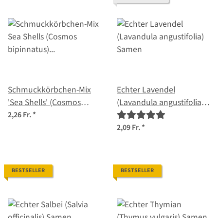
Schmuckkörbchen-Mix
Echter Lavendel
'Sea Shells' (Cosmos
(Lavandula angustifolia)
bipinnatus) Samen
Samen
2,26 Fr.
*
2,09 Fr.
*
BESTSELLER
BESTSELLER