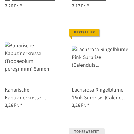
Chief' (Tropaeolum
(Calendula officinalis)
2,26 Fr.
*
2,17 Fr.
*
majus) Samen
Samen
BESTSELLER
Kanarische
Lachsrosa Ringelblume
Kapuzinerkresse
'Pink Surprise' (Calendula
(Tropaeolum
officinalis) Samen
2,26 Fr.
*
2,26 Fr.
*
peregrinum) Samen
TOP BEWERTET