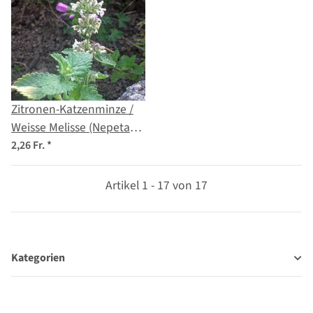
Zitronen-Katzenminze /
Weisse Melisse (Nepeta
cataria ssp. citriodora)
2,26 Fr.
*
Samen
Artikel 1 - 17 von 17
Kategorien