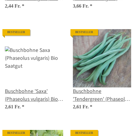
Saatgut
Samen
2,44 Fr.
*
3,66 Fr.
*
BESTSELLER
BESTSELLER
Buschbohne 'Saxa'
Buschbohne
(Phaseolus vulgaris) Bio
'Tendergreen' (Phaseolus
Saatgut
vulgaris) Samen
2,61 Fr.
*
2,61 Fr.
*
BESTSELLER
BESTSELLER