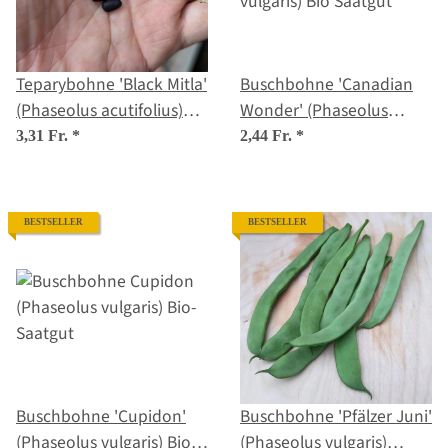
Teparybohne 'Black Mitla'
Buschbohne 'Canadian
(Phaseolus acutifolius)
Wonder' (Phaseolus
Samen
vulgaris) Bio Saatgut
3,31 Fr.
*
2,44 Fr.
*
BESTSELLER
BESTSELLER
Buschbohne 'Cupidon'
Buschbohne 'Pfälzer Juni'
(Phaseolus vulgaris) Bio-
(Phaseolus vulgaris)