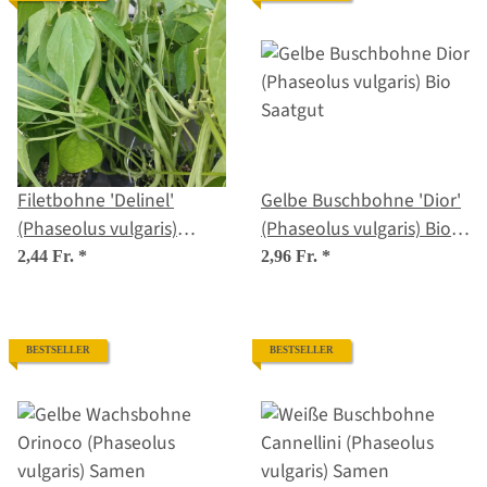
Filetbohne 'Delinel'
Gelbe Buschbohne 'Dior'
(Phaseolus vulgaris)
(Phaseolus vulgaris) Bio
Samen
Saatgut
2,44 Fr.
*
2,96 Fr.
*
BESTSELLER
BESTSELLER