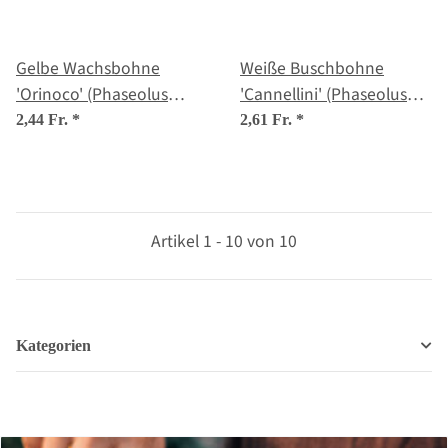
Gelbe Wachsbohne
Weiße Buschbohne
'Orinoco' (Phaseolus
'Cannellini' (Phaseolus
vulgaris) Samen
vulgaris) Samen
2,44 Fr.
*
2,61 Fr.
*
Artikel 1 - 10 von 10
Kategorien