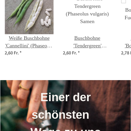
Weiße Buschbohne
Buschbohne
'Cannellini' (Phaseolus
'Tendergreen'
'B
2,60 Fr.
*
2,60 Fr.
*
2,78 
vulgaris) Samen
(Phaseolus vulgaris)
Fu
Samen
vul
Einer der
schönsten