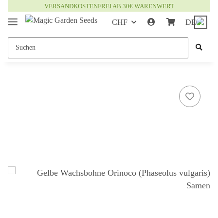
VERSANDKOSTENFREI AB 30€ WARENWERT
CHF
DE