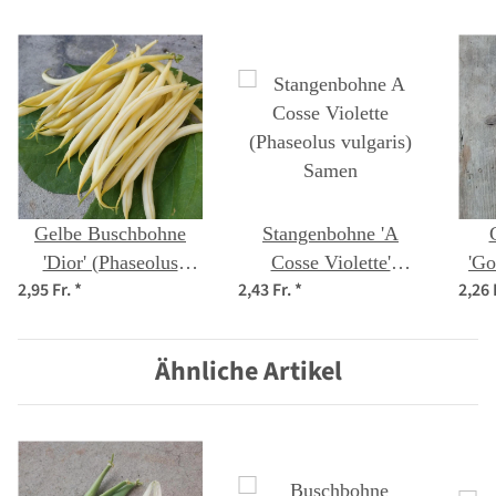
Gelbe Buschbohne
Stangenbohne 'A
'Dior' (Phaseolus
Cosse Violette'
'Go
2,95 Fr.
*
2,43 Fr.
*
2,26 
vulgaris) Bio Saatgut
(Phaseolus vulgaris)
Samen
Ähnliche Artikel