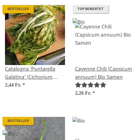
BESTSELLER
TOP BEWERTET
Catalogna 'Puntarella
Cayenne Chili (Capsicum
Galatina' (Cichorium
annuum) Bio Samen
intybus var. foliosum)
2,44 Fr.
*
Samen
2,26 Fr.
*
BESTSELLER