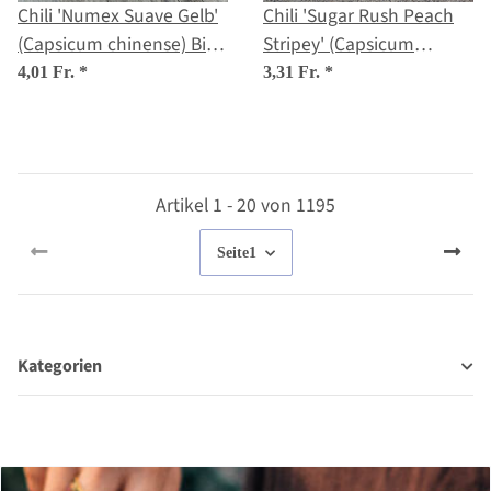
Chili 'Numex Suave Gelb'
Chili 'Sugar Rush Peach
(Capsicum chinense) Bio-
Stripey' (Capsicum
Saatgut
baccatum) Samen
4,01 Fr.
*
3,31 Fr.
*
Artikel 1 - 20 von 1195
Seite
1
Kategorien