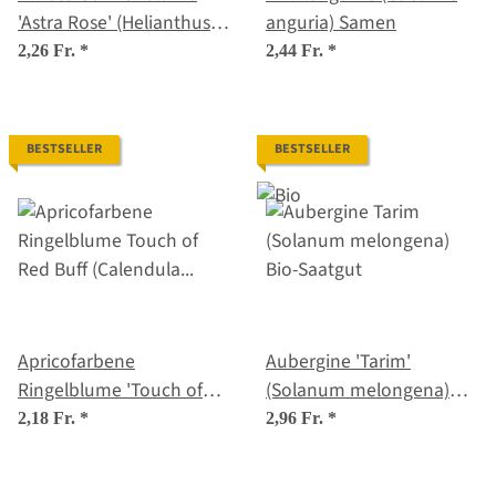
'Astra Rose' (Helianthus
anguria) Samen
annuus) Samen
2,26 Fr.
*
2,44 Fr.
*
BESTSELLER
BESTSELLER
Apricofarbene
Aubergine 'Tarim'
Ringelblume 'Touch of
(Solanum melongena)
Red Buff' (Calendula
Bio-Saatgut
2,18 Fr.
*
2,96 Fr.
*
officinalis) Samen