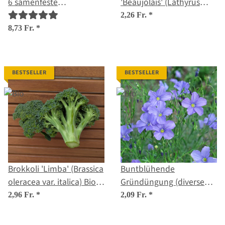
6 samenfeste
'Beaujolais' (Lathyrus
Blumenmischungen -
odoratus) Samen
2,26 Fr.
*
spektakulär & farbenfroh
8,73 Fr.
*
- Einsteiger-Saatgutset
BESTSELLER
BESTSELLER
Brokkoli 'Limba' (Brassica
Buntblühende
oleracea var. italica) Bio-
Gründüngung (diverse
Saatgut
Arten und Sorten) Bio-
2,96 Fr.
*
2,09 Fr.
*
Saatgut-Mix