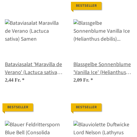
BESTSELLER
Bataviasalat 'Maravilla de
Blassgelbe Sonnenblume
Verano' (Lactuca sativa)
'Vanilla Ice' (Helianthus
Samen
debilis) Samen
2,44 Fr.
*
2,09 Fr.
*
BESTSELLER
BESTSELLER