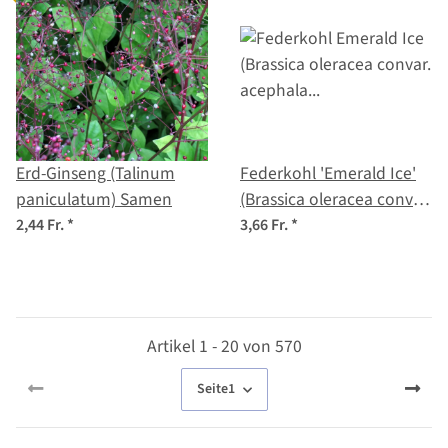
Erd-Ginseng (Talinum
Federkohl 'Emerald Ice'
paniculatum) Samen
(Brassica oleracea convar.
acephala var. sabellica)
2,44 Fr.
*
3,66 Fr.
*
Samen
Artikel 1 - 20 von 570
Seite
1