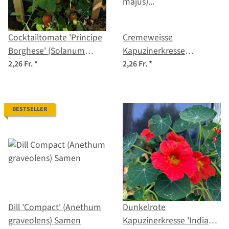
Cocktailtomate 'Principe
Cremeweisse
Borghese' (Solanum
Kapuzinerkresse
lycopersicum) Samen
'Milkmaid' (Tropaeolum
2,26 Fr.
*
2,26 Fr.
*
majus) Samen
BESTSELLER
Dill 'Compact' (Anethum
Dunkelrote
graveolens) Samen
Kapuzinerkresse 'Indian