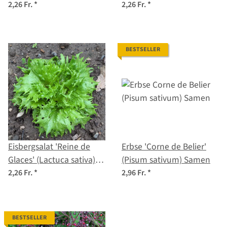
Chief' (Tropaeolum
2,26 Fr.
*
2,26 Fr.
*
majus) Samen
BESTSELLER
Eisbergsalat 'Reine de
Erbse 'Corne de Belier'
Glaces' (Lactuca sativa)
(Pisum sativum) Samen
Samen
2,26 Fr.
*
2,96 Fr.
*
BESTSELLER