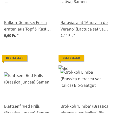
Balkon-Gemüse: Frisch
Bataviasalat 'Maravilla de
ernten aus Topf & Kasten
Verano' (Lactuca sativa)
- Samenset Nr.14
Samen
9,60 Fr.
*
2,44 Fr.
*
BESTSELLER
BESTSELLER
Blattsenf 'Red Frills'
Brokkoli 'Limba' (Brassica
(Brassica juncea) Samen
oleracea var. italica) Bio-