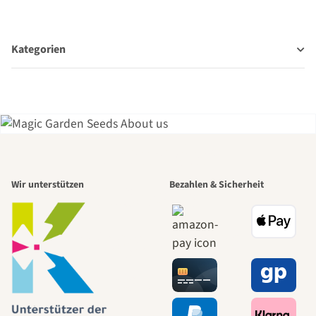
Kategorien
Einer der
Wir unterstützen
Bezahlen & Sicherheit
schönsten
Wege zu uns
selbst führt