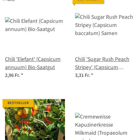
Chili 'Elefant' (Capsicum
Chili 'Sugar Rush Peach
annuum) Bio-Saatgut
Stripey' (Capsicum
baccatum) Samen
2,96 Fr.
*
3,31 Fr.
*
BESTSELLER