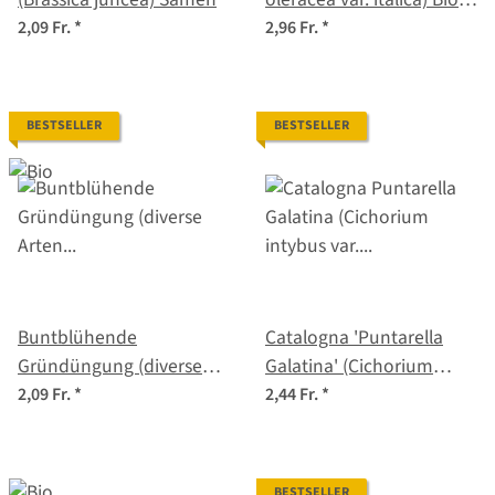
Saatgut
2,09 Fr.
*
2,96 Fr.
*
BESTSELLER
BESTSELLER
Buntblühende
Catalogna 'Puntarella
Gründüngung (diverse
Galatina' (Cichorium
Arten und Sorten) Bio-
intybus var. foliosum)
2,09 Fr.
*
2,44 Fr.
*
Saatgut-Mix
Samen
BESTSELLER