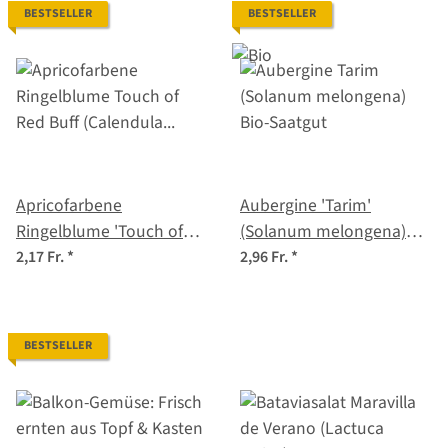
BESTSELLER
BESTSELLER
Apricofarbene
Aubergine 'Tarim'
Ringelblume 'Touch of
(Solanum melongena)
Red Buff' (Calendula
Bio-Saatgut
2,17 Fr.
*
2,96 Fr.
*
officinalis) Samen
BESTSELLER