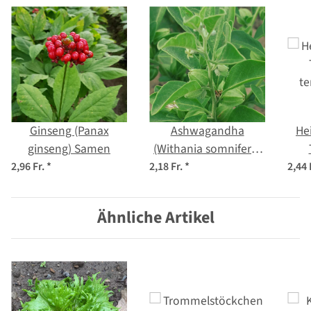
Ginseng (Panax
Ashwagandha
Hei
ginseng) Samen
(Withania somnifera)
Samen
t
2,96 Fr.
*
2,18 Fr.
*
2,44 
Ähnliche Artikel