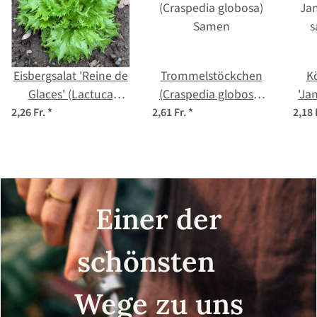
Eisbergsalat 'Reine de
Trommelstöckchen
K
Glaces' (Lactuca
(Craspedia globosa)
'Ja
sativa) Samen
Samen
s
2,26 Fr.
*
2,61 Fr.
*
2,18 
Einer der
schönsten
Wege zu uns