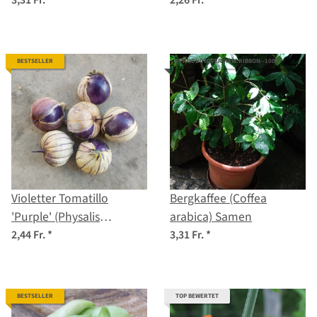
Samen
Samen
3,31 Fr.
*
2,26 Fr.
*
BESTSELLER
#PRODUCTOVERVIEW.RIBBON--100#
Violetter Tomatillo
Bergkaffee (Coffea
'Purple' (Physalis
arabica) Samen
ixocarpa) Bio Samen
2,44 Fr.
*
3,31 Fr.
*
BESTSELLER
TOP BEWERTET