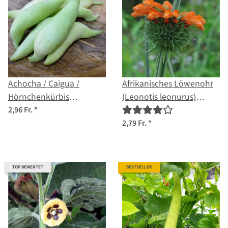
Achocha / Caigua /
Afrikanisches Löwenohr
Hörnchenkürbis
(Leonotis leonurus)
(Cyclanthera pedata)
Samen
2,96 Fr.
*
Samen
2,79 Fr.
*
TOP BEWERTET
BESTSELLER