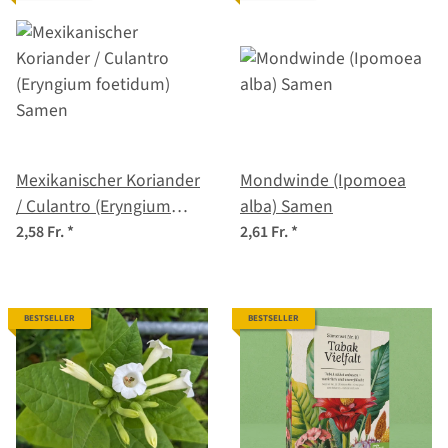
Mexikanischer Koriander
Mondwinde (Ipomoea
/ Culantro (Eryngium
alba) Samen
foetidum) Samen
2,58 Fr.
*
2,61 Fr.
*
BESTSELLER
BESTSELLER