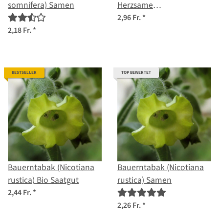
somnifera) Samen
Herzsame
(Cardiospermum
2,96 Fr.
*
halicacabum) Bio Saatgut
2,18 Fr.
*
BESTSELLER
TOP BEWERTET
Bauerntabak (Nicotiana
Bauerntabak (Nicotiana
rustica) Bio Saatgut
rustica) Samen
2,44 Fr.
*
2,26 Fr.
*