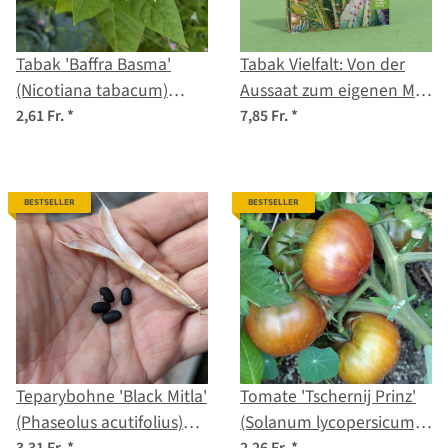
Tabak 'Baffra Basma'
Tabak Vielfalt: Von der
(Nicotiana tabacum)
Aussaat zum eigenen Mix
Samen
- Samenset Nr.10
2,61 Fr.
*
7,85 Fr.
*
BESTSELLER
BESTSELLER
Teparybohne 'Black Mitla'
Tomate 'Tschernij Prinz'
(Phaseolus acutifolius)
(Solanum lycopersicum)