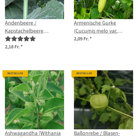
Andenbeere /
Armenische Gurke
Kapstachelbeere
(Cucumis melo var.
(Physalis peruviana)
flexuosus) Samen
2,09 Fr.
*
Samen
2,18 Fr.
*
BESTSELLER
BESTSELLER
Ashwagandha (Withania
Ballonrebe / Blasen-