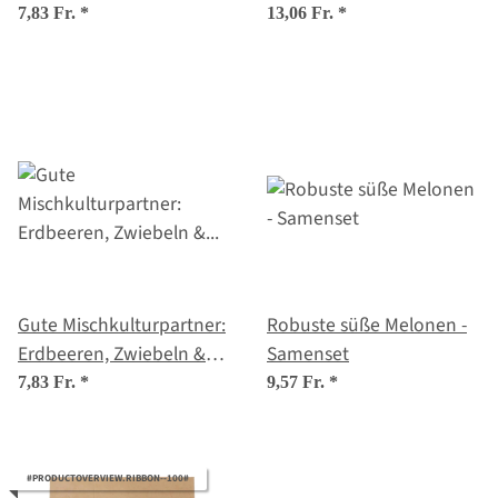
7,83 Fr.
*
13,06 Fr.
*
Gute Mischkulturpartner:
Robuste süße Melonen -
Erdbeeren, Zwiebeln &
Samenset
Schnittlauch - Samenset
7,83 Fr.
*
9,57 Fr.
*
#PRODUCTOVERVIEW.RIBBON--100#