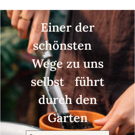
Einer der
schönsten
Wege zu uns
selbst führt
durch den
Garten