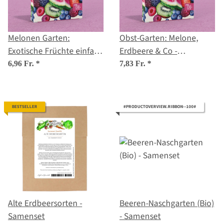
Melonen Garten:
Obst-Garten: Melone,
Exotische Früchte einfach
Erdbeere & Co -
selbst gezogen –
Samenset Nr.8
6,96 Fr.
*
7,83 Fr.
*
Samenset Nr. 16
BESTSELLER
#PRODUCTOVERVIEW.RIBBON--100#
Alte Erdbeersorten -
Beeren-Naschgarten (Bio)
Samenset
- Samenset