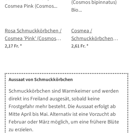
Rosa Schmuckkörbchen /
Cosmea /
Cosmea 'Pink' (Cosmos
Schmuckkörbchen
bipinnatus) Samen
(Cosmos bipinnatus) Bio
2,17 Fr.
*
2,61 Fr.
*
Saatgut
Aussaat von Schmuckkörbchen
Schmuckkörbchen sind Warmkeimer und werden
direkt ins Freiland ausgesät, sobald keine
Frostgefahr mehr besteht. Die Aussaat erfolgt ab
Mitte April bis Mai. Alternativ ist eine Vorzucht ab
Februar oder März möglich, um eine frühere Blüte
zu erzielen.