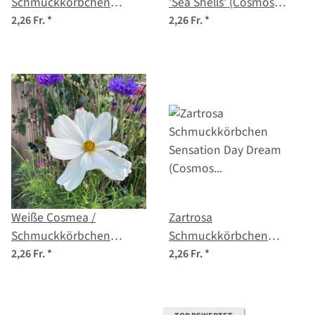
Schmuckkörbchen
'Sea Shells' (Cosmos
'Sensation Dazzler'
bipinnatus) Samen
2,26 Fr.
*
2,26 Fr.
*
(Cosmos bipinnatus)
Samen
Weiße Cosmea /
Zartrosa
Schmuckkörbchen
Schmuckkörbchen
'Sensation Purity'
'Sensation Day Dream'
2,26 Fr.
*
2,26 Fr.
*
(Cosmos bipinnatus)
(Cosmos bipinnatus)
Samen
Samen