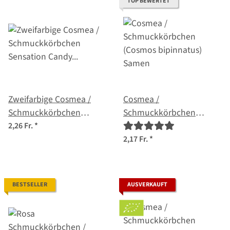
TOP BEWERTET
Zweifarbige Cosmea /
Cosmea /
Schmuckkörbchen
Schmuckkörbchen
'Sensation Candy Stripe'
(Cosmos bipinnatus)
2,26 Fr.
*
(Cosmos bipinnatus)
Samen
2,17 Fr.
*
Samen
BESTSELLER
AUSVERKAUFT