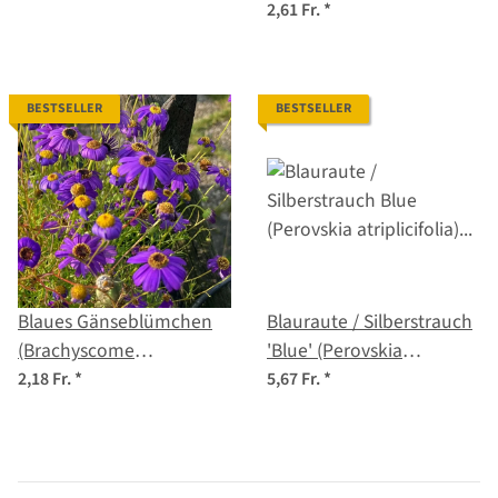
2,61 Fr.
*
BESTSELLER
BESTSELLER
Blaues Gänseblümchen
Blauraute / Silberstrauch
(Brachyscome
'Blue' (Perovskia
iberidifolia) Samen
atriplicifolia) Samen
2,18 Fr.
*
5,67 Fr.
*