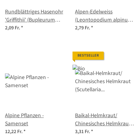
Rundblättriges Hasenohr
Alpen-Edelweiss
'Griffithii' (Bupleurum
(Leontopodium alpinum)
rotundifolium) Samen
Samen
2,09 Fr.
*
2,79 Fr.
*
BESTSELLER
Alpine Pflanzen -
Baikal-Helmkraut/
Samenset
Chinesisches Helmkraut
(Scutellaria baicalensis)
12,22 Fr.
*
3,31 Fr.
*
Bio