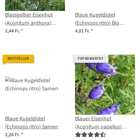
Blassgelber Eisenhut
Blaue Kugeldistel
(Aconitum anthora)
(Echinops ritro) Bio
Samen
Saatgut
2,44 Fr.
*
4,01 Fr.
*
BESTSELLER
TOP BEWERTET
Blaue Kugeldistel
Blauer Eisenhut
(Echinops ritro) Samen
(Aconitum napellus)
Samen
2,26 Fr.
*