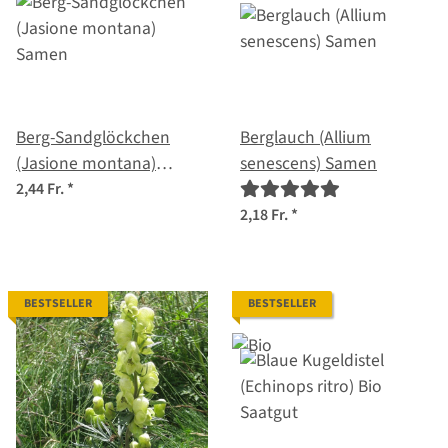
Berg-Sandglöckchen
Berglauch (Allium
(Jasione montana)
senescens) Samen
Samen
2,44 Fr.
*
2,18 Fr.
*
BESTSELLER
BESTSELLER