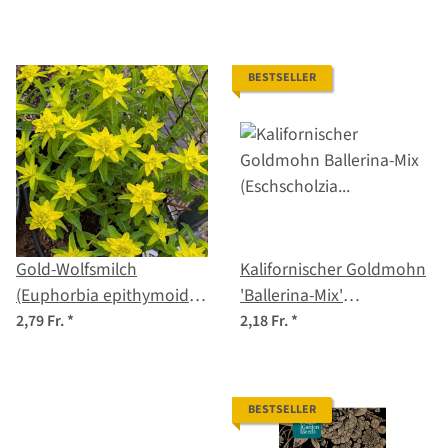
BESTSELLER
Gold-Wolfsmilch
Kalifornischer Goldmohn
(Euphorbia epithymoides
'Ballerina-Mix'
syn. polychroma) Samen
(Eschscholzia californica)
2,79 Fr.
*
2,18 Fr.
*
Samen
BESTSELLER