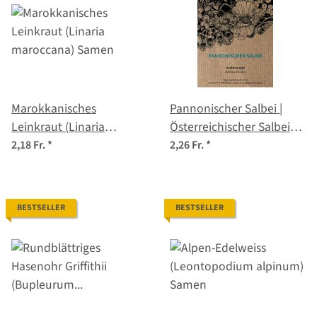
Marokkanisches
Pannonischer Salbei |
Leinkraut (Linaria
Österreichischer Salbei
maroccana) Samen
(Salvia austriaca) Samen
2,18 Fr.
*
2,26 Fr.
*
BESTSELLER
BESTSELLER