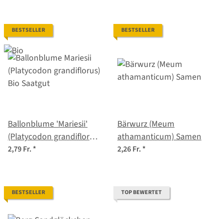
BESTSELLER
BESTSELLER
Ballonblume 'Mariesii'
Bärwurz (Meum
(Platycodon grandiflorus)
athamanticum) Samen
Bio Saatgut
2,79 Fr.
*
2,26 Fr.
*
BESTSELLER
TOP BEWERTET