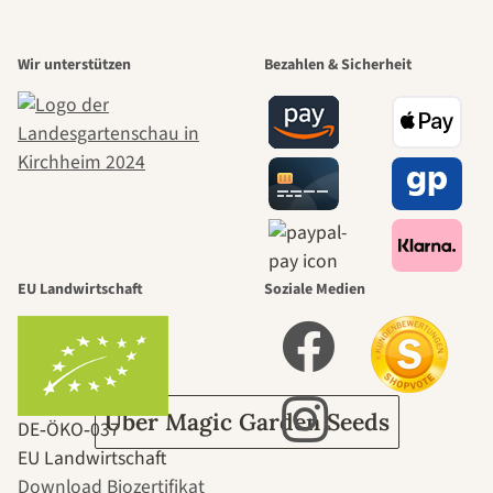
Einer der
Wir unterstützen
Bezahlen & Sicherheit
schönsten
Wege zu uns
selbst führt
durch den
EU Landwirtschaft
Soziale Medien
Garten
Über Magic Garden Seeds
DE‑ÖKO‑037
EU Landwirtschaft
Download Biozertifikat