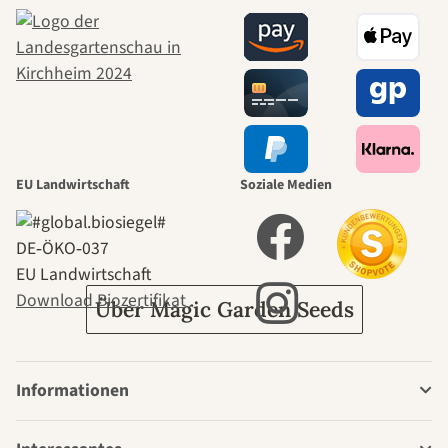
schönsten
Wege zu uns
selbst führt
durch den
EU Landwirtschaft
Soziale Medien
Garten
DE‑ÖKO‑037
EU Landwirtschaft
Download Biozertifikat
Über Magic Garden Seeds
Informationen