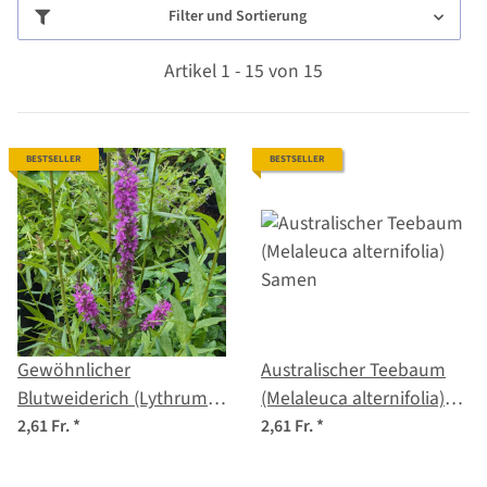
Filter und Sortierung
Artikel 1 - 15 von 15
BESTSELLER
BESTSELLER
Gewöhnlicher
Australischer Teebaum
Blutweiderich (Lythrum
(Melaleuca alternifolia)
salicaria) Samen
Samen
2,61 Fr.
*
2,61 Fr.
*