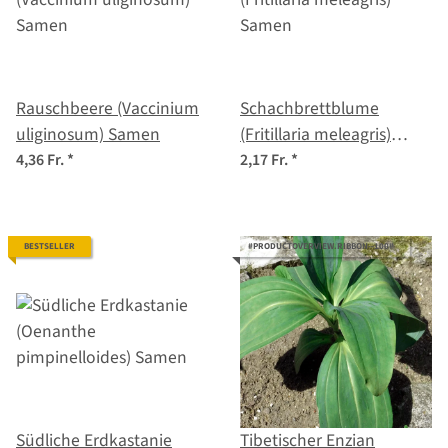
Rauschbeere (Vaccinium
Schachbrettblume
uliginosum) Samen
(Fritillaria meleagris)
Samen
4,36 Fr.
*
2,17 Fr.
*
BESTSELLER
#PRODUCTOVERVIEW.RIBBON--100#
Südliche Erdkastanie
Tibetischer Enzian