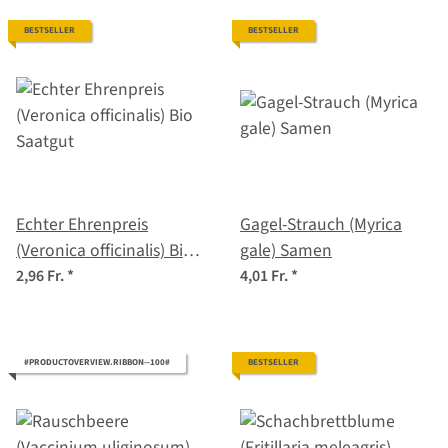
BESTSELLER
BESTSELLER
Echter Ehrenpreis
Gagel-Strauch (Myrica
(Veronica officinalis) Bio
gale) Samen
Saatgut
2,96 Fr.
*
4,01 Fr.
*
#PRODUCTOVERVIEW.RIBBON--100#
BESTSELLER