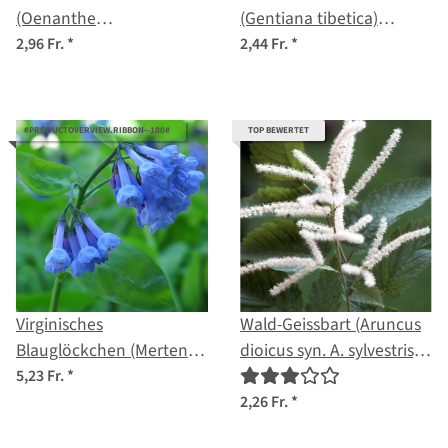
(Oenanthe
(Gentiana tibetica)
pimpinelloides) Samen
Samen
2,96 Fr.
*
2,44 Fr.
*
#PRODUCTOVERVIEW.RIBBON--100#
TOP BEWERTET
Virginisches
Wald-Geissbart (Aruncus
Blauglöckchen (Mertensia
dioicus syn. A. sylvestris)
virginica) Samen
Samen
5,23 Fr.
*
2,26 Fr.
*