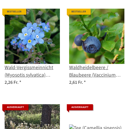
BESTSELLER
BESTSELLER
Wald-Vergissmeinnicht
Waldheidelbeere /
(Myosotis sylvatica)
Blaubeere (Vaccinium
Samen
myrtillus) Bio Saatgut
2,26 Fr.
*
2,61 Fr.
*
AUSVERKAUFT
AUSVERKAUFT