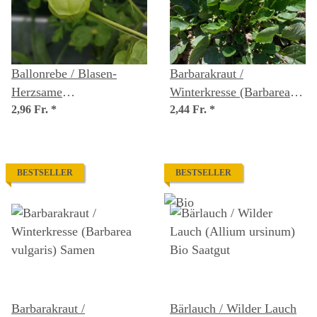
Ballonrebe / Blasen-
Barbarakraut /
Herzsame
Winterkresse (Barbarea
(Cardiospermum
2,96 Fr.
*
vulgaris) Bio Saatgut
2,44 Fr.
*
halicacabum) Bio Saatgut
BESTSELLER
BESTSELLER
Barbarakraut /
Bärlauch / Wilder Lauch