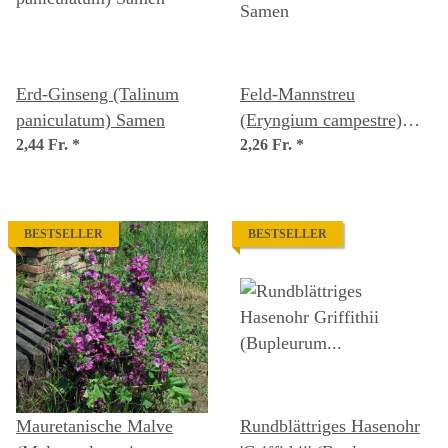
Erd-Ginseng (Talinum
Feld-Mannstreu
paniculatum) Samen
(Eryngium campestre)
2,44 Fr.
*
Samen
2,26 Fr.
*
BESTSELLER
BESTSELLER
Mauretanische Malve
Rundblättriges Hasenohr