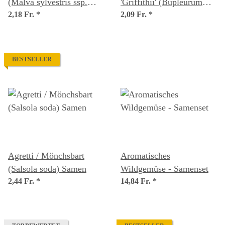
(Malva sylvestris ssp.
'Griffithii' (Bupleurum
mauritiana) Samen
2,18 Fr.
*
rotundifolium) Samen
2,09 Fr.
*
BESTSELLER
Agretti / Mönchsbart
Aromatisches
(Salsola soda) Samen
Wildgemüse - Samenset
2,44 Fr.
*
14,84 Fr.
*