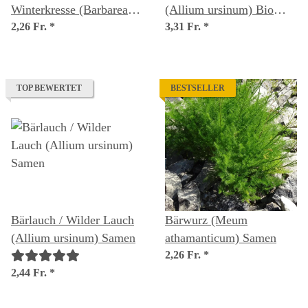
Winterkresse (Barbarea
(Allium ursinum) Bio
vulgaris) Samen
2,26 Fr.
*
Saatgut
3,31 Fr.
*
TOP BEWERTET
BESTSELLER
Bärlauch / Wilder Lauch
Bärwurz (Meum
(Allium ursinum) Samen
athamanticum) Samen
2,26 Fr.
*
2,44 Fr.
*