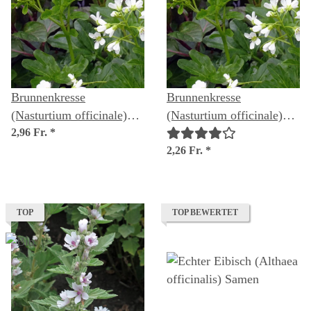
Brunnenkresse
Brunnenkresse
(Nasturtium officinale)
(Nasturtium officinale)
Bio Saatgut
2,96 Fr.
*
Samen
2,26 Fr.
*
TOP
TOP BEWERTET