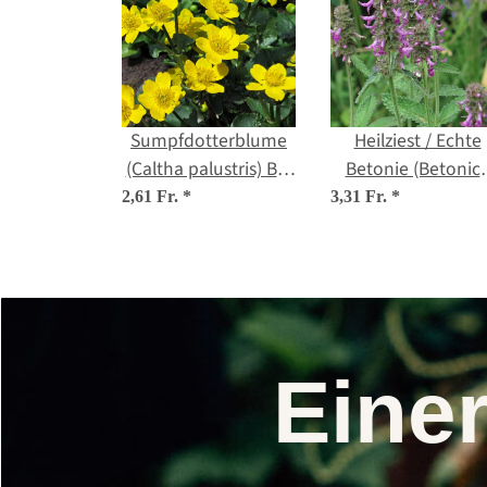
Sumpfdotterblume
Heilziest / Echte
(Caltha palustris) Bio
Betonie (Betonic
Saatgut
officinalis) Bio
2,61 Fr.
*
3,31 Fr.
*
Saatgut
Eine