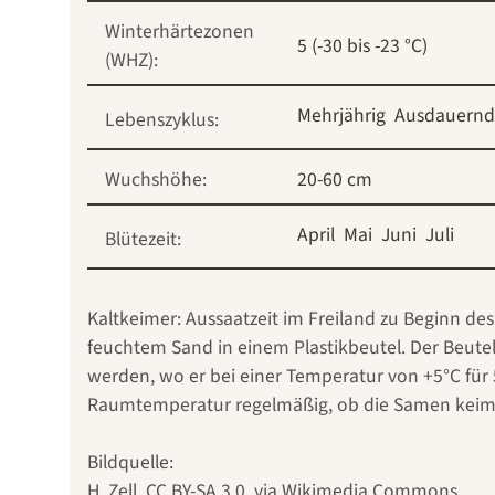
Winterhärtezonen
5 (-30 bis -23 °C)
(WHZ):
Mehrjährig
Ausdauernd
Lebenszyklus:
Wuchshöhe:
20-60 cm
April
Mai
Juni
Juli
Blütezeit:
Kaltkeimer: Aussaatzeit im Freiland zu Beginn des
feuchtem Sand in einem Plastikbeutel. Der Beute
werden, wo er bei einer Temperatur von +5°C für
Raumtemperatur regelmäßig, ob die Samen keimen
Bildquelle:
H. Zell
,
CC BY-SA 3.0
, via Wikimedia Commons