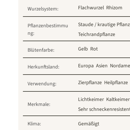
Flachwurzel
Rhizom
Wurzelsystem:
Staude / krautige Pflan
Pflanzenbestimmu
ng:
Teichrandpflanze
Gelb
Rot
Blütenfarbe:
Europa
Asien
Nordame
Herkunftsland:
Zierpflanze
Heilpflanze
Verwendung:
Lichtkeimer
Kaltkeimer
Merkmale:
Sehr schneckenresisten
Klima:
Gemäßigt