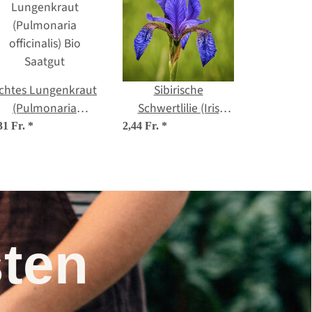
chtes Lungenkraut
Sibirische
(Pulmonaria
Schwertlilie (Iris
officinalis) Bio
sibirica) Bio Saatgut
31 Fr.
*
2,44 Fr.
*
Saatgut
nsten