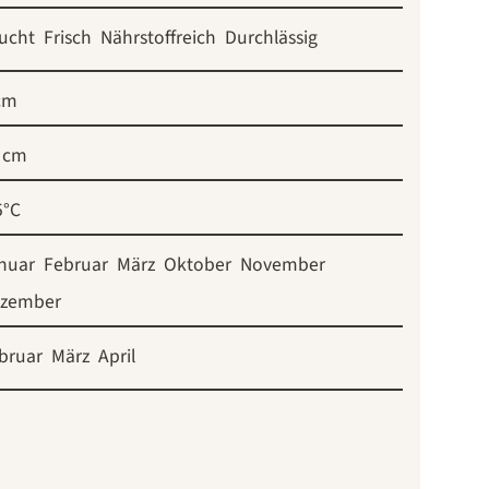
ucht
Frisch
Nährstoffreich
Durchlässig
cm
 cm
5°C
nuar
Februar
März
Oktober
November
zember
bruar
März
April