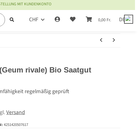
ESTELLUNG MIT KUNDENKONTO
CHF
DE
0,00 Fr.
Geum rivale) Bio Saatgut
mfähigkeit regelmäßig geprüft
zgl.
Versand
N:
4251420507617