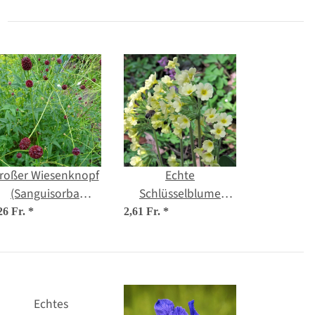
roßer Wiesenknopf
Echte
(Sanguisorba
Schlüsselblume
officinalis) Samen
(Primula veris) Bio
26 Fr.
*
2,61 Fr.
*
Saatgut