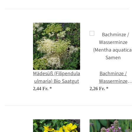
Mädesüß (Filipendula
Bachminze /
ulmaria) Bio Saatgut
Wasserminze
(Mentha aquatica
2,44 Fr.
*
2,26 Fr.
*
Samen