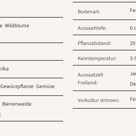
Fe
Bodenart:
ze
Wildblume
Aussaattiefe:
0 
Pflanzabstand:
20
Keimtemperatur:
3-
rika
Ja
Aussaatzeit
Freiland:
De
Gewürzpflanze
Gemüse
Fe
Vorkultur drinnen:
Bienenweide
t