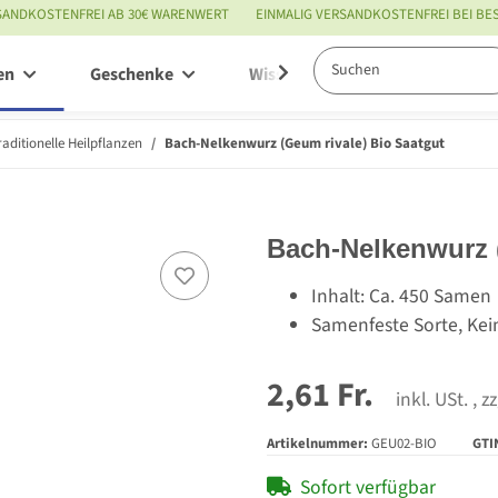
SANDKOSTENFREI AB 30€ WARENWERT
EINMALIG VERSANDKOSTENFREI BEI B
en
Geschenke
Wissenswertes
Service
raditionelle Heilpflanzen
Bach-Nelkenwurz (Geum rivale) Bio Saatgut
Bach-Nelkenwurz (
Inhalt: Ca. 450 Samen
Samenfeste Sorte, Kei
2,61 Fr.
inkl. USt. , z
Artikelnummer:
GEU02-BIO
GTI
Sofort verfügbar