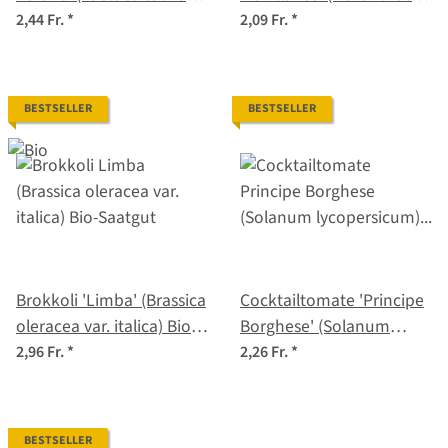
Samen
debilis) Samen
2,44 Fr.
*
2,09 Fr.
*
BESTSELLER
BESTSELLER
Brokkoli 'Limba' (Brassica
Cocktailtomate 'Principe
oleracea var. italica) Bio-
Borghese' (Solanum
Saatgut
lycopersicum) Samen
2,96 Fr.
*
2,26 Fr.
*
BESTSELLER