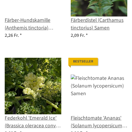
Färber-Hundskamille
Färberdistel (Carthamus
(Anthemis tinctoria)
tinctorius) Samen
Samen
2,26 Fr.
*
2,09 Fr.
*
BESTSELLER
Federkohl 'Emerald Ice'
Fleischtomate 'Ananas'
(Brassica oleracea convar.
(Solanum lycopersicum)