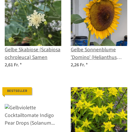
Gelbe Skabiose (Scabiosa
Gelbe Sonnenblume
ochroleuca) Samen
'Domino' (Helianthus
annuus) Samen
2,61 Fr.
*
2,26 Fr.
*
BESTSELLER