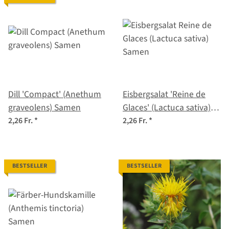
Dill 'Compact' (Anethum
Eisbergsalat 'Reine de
graveolens) Samen
Glaces' (Lactuca sativa)
Samen
2,26 Fr.
*
2,26 Fr.
*
BESTSELLER
BESTSELLER