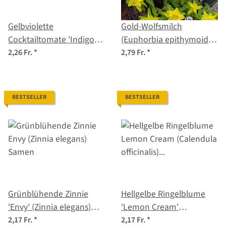
Gelbviolette
Gold-Wolfsmilch
Cocktailtomate 'Indigo
(Euphorbia epithymoides
Pear Drops' (Solanum
syn. polychroma) Samen
2,26 Fr.
*
2,79 Fr.
*
lycopersicum) Samen
BESTSELLER
BESTSELLER
Grünblühende Zinnie
Hellgelbe Ringelblume
'Envy' (Zinnia elegans)
'Lemon Cream'
Samen
(Calendula officinalis)
2,17 Fr.
*
2,17 Fr.
*