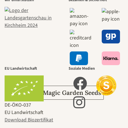
schönsten
Wege zu uns
selbst führt
durch den
EU Landwirtschaft
Soziale Medien
Garten
Über Magic Garden Seeds
DE‑ÖKO‑037
EU Landwirtschaft
Download Biozertifikat