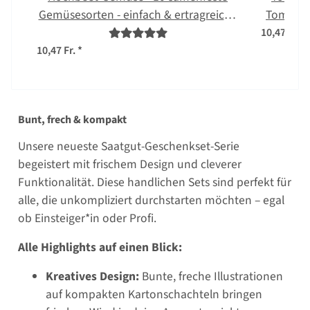
Gemüsesorten - einfach & ertragreich -
Tomaten-
Einsteiger-Saatgutset
köstl
10,47 Fr.
*
10,47 Fr.
*
Bunt, frech & kompakt
Unsere neueste Saatgut-Geschenkset-Serie
begeistert mit frischem Design und cleverer
Funktionalität. Diese handlichen Sets sind perfekt für
alle, die unkompliziert durchstarten möchten – egal
ob Einsteiger*in oder Profi.
Alle Highlights auf einen Blick:
Kreatives Design:
Bunte, freche Illustrationen
auf kompakten Kartonschachteln bringen