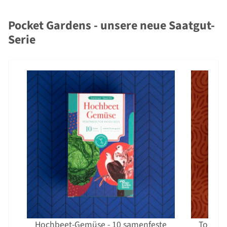
Pocket Gardens - unsere neue Saatgut-
Serie
Hochbeet-Gemüse - 10 samenfeste
Tomaten