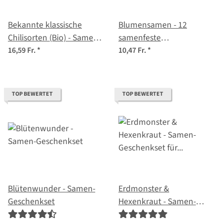
Bekannte klassische
Blumensamen - 12
Chilisorten (Bio) - Samen-
samenfeste
Geschenkset
Blumensorten - wild &
16,59 Fr.
*
10,47 Fr.
*
farbenfroh - Einsteiger-
Saatgutset
TOP BEWERTET
TOP BEWERTET
Blütenwunder - Samen-
Erdmonster &
Geschenkset
Hexenkraut - Samen-
Geschenkset für Kinder