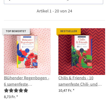
Artikel 1 - 20 von 24
TOP BEWERTET
BESTSELLER
Blühender Regenbogen -
Chilis & Friends - 10
6 samenfeste
samenfeste Chili- und
Blumenmischungen -
Kräutersorten - exotisch
10,47 Fr.
*
spektakulär & farbenfroh
& scharf - Einsteiger-
8,73 Fr.
*
- Einsteiger-Saatgutset
Saatgutset