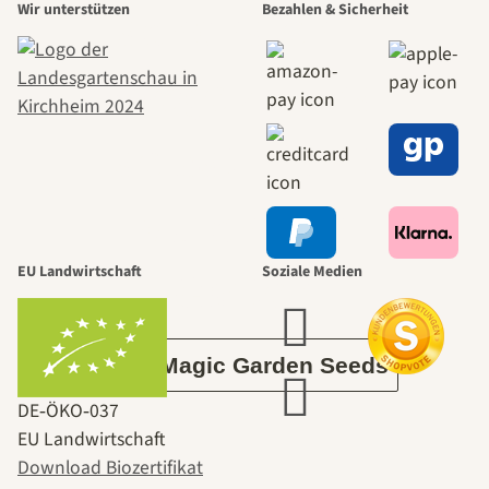
Wir unterstützen
Bezahlen & Sicherheit
schönsten
Wege zu uns
selbst führt
durch den
EU Landwirtschaft
Soziale Medien
Garten
Über Magic Garden Seeds
DE‑ÖKO‑037
EU Landwirtschaft
Download Biozertifikat