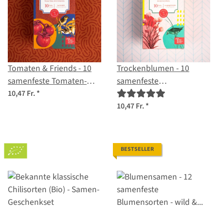
Tomaten & Friends - 10
Trockenblumen - 10
samenfeste Tomaten-
samenfeste
und Kräutersorten - bunt
Blumensorten -
10,47 Fr.
*
& köstlich - Einsteiger-
unvergänglich & schön -
10,47 Fr.
*
Saatgutset
Einsteiger-Saatgutset
BESTSELLER