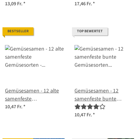
13,09 Fr.
*
17,46 Fr.
*
BESTSELLER
TOP BEWERTET
Gemüsesamen - 12 alte
Gemüsesamen - 12
samenfeste
samenfeste bunte
Gemüsesorten -
Gemüsesorten - simpel &
10,47 Fr.
*
ursprünglich & köstlich -
ertragreich - Einsteiger-
10,47 Fr.
*
Einsteiger-Saatgutset
Saatgutset