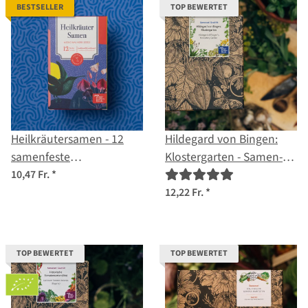
BESTSELLER
TOP BEWERTET
Heilkräutersamen - 12
Hildegard von Bingen:
samenfeste
Klostergarten - Samen-
Heilkräutersorten -
Geschenkset
10,47 Fr.
*
traditionell & wohltuend -
12,22 Fr.
*
Einsteiger-Saatgutset
TOP BEWERTET
TOP BEWERTET