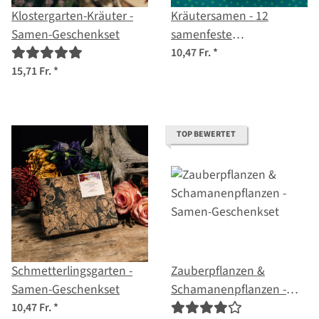
Klostergarten-Kräuter -
Kräutersamen - 12
Samen-Geschenkset
samenfeste
Küchenkräutersorten -
10,47 Fr.
*
würzig & lecker -
15,71 Fr.
*
Einsteiger-Saatgutset
TOP BEWERTET
Schmetterlingsgarten -
Zauberpflanzen &
Samen-Geschenkset
Schamanenpflanzen -
Samen-Geschenkset
10,47 Fr.
*