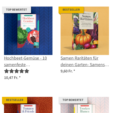
TOP BEWERTET
BESTSELLER
Hochbeet-Gemüse - 10
Samen Raritäten für
samenfeste
deinen Garten- Samenset
Gemüsesorten - einfach &
Nr. 2
9,60 Fr.
*
ertragreich - Einsteiger-
10,47 Fr.
*
Saatgutset
BESTSELLER
TOP BEWERTET