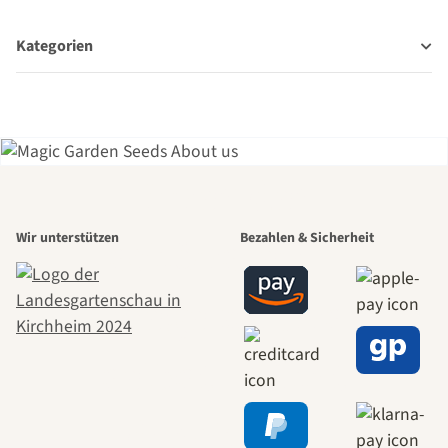
Kategorien
Einer der
Wir unterstützen
Bezahlen & Sicherheit
schönsten
Wege zu uns
selbst führt
durch den