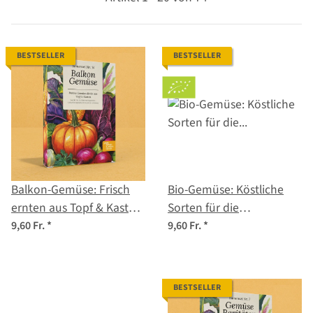
BESTSELLER
BESTSELLER
Balkon-Gemüse: Frisch
Bio-Gemüse: Köstliche
ernten aus Topf & Kasten
Sorten für die
- Samenset Nr.14
Selbstversorgung -
9,60 Fr.
*
9,60 Fr.
*
Samenset Nr. 29
BESTSELLER