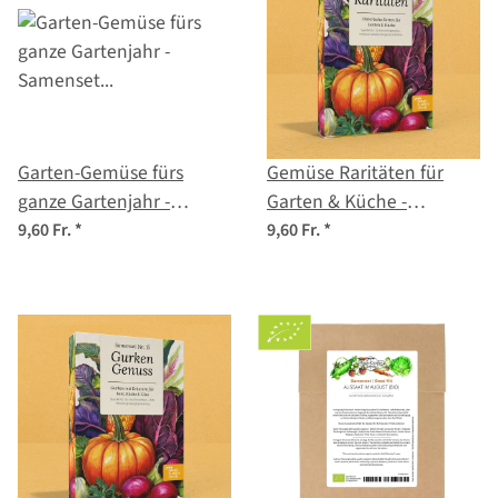
Garten-Gemüse fürs
Gemüse Raritäten für
ganze Gartenjahr -
Garten & Küche -
Samenset Nr.27
Samenset Nr.7
9,60 Fr.
*
9,60 Fr.
*