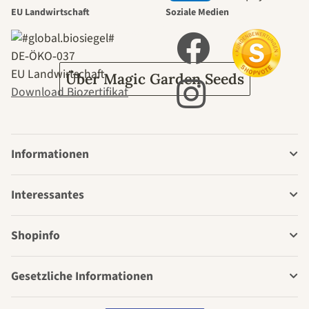
EU Landwirtschaft
Soziale Medien
Garten
DE‑ÖKO‑037
EU Landwirtschaft
Über Magic Garden Seeds
Download Biozertifikat
Informationen
Interessantes
Shopinfo
Gesetzliche Informationen