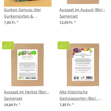
Gurken Genuss: Vier
Aussaat im August (Bio) -
Gurkensorten &
Samenset
Einmachbegleiter –
7,85 Fr.
*
13,09 Fr.
*
Samenset Nr. 15
Aussaat im Herbst (Bio) -
Alte historische
Samenset
Gemüsesorten (Bio) -
Samenset
14,84 Fr.
*
7,85 Fr.
*