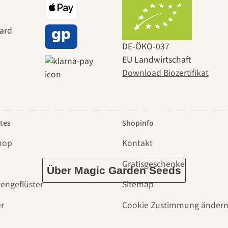
 zu uns s
DE‑ÖKO‑037
EU Landwirtschaft
Download Biozertifikat
 durch den 
tes
Shopinfo
hop
Kontakt
Gratisgeschenke
Über Magic Garden Seeds
tengeflüster
Sitemap
r
Cookie Zustimmung änder