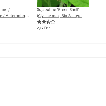
hne /
Sojabohne 'Green Shell'
e / Meterbohne
(Glycine max) Bio Saatgut
culata subsp.
is) Samen
2,17 Fr.
*