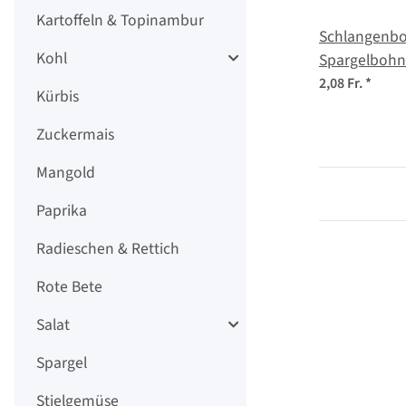
Kartoffeln & Topinambur
Schlangenbo
Kohl
Spargelbohn
(Vigna ungui
2,08 Fr.
*
Kürbis
sesquipedal
Zuckermais
Mangold
Paprika
Radieschen & Rettich
Rote Bete
Salat
Spargel
Stielgemüse