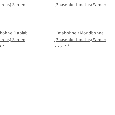
bohne (Lablab
Limabohne / Mondbohne
ureus) Samen
(Phaseolus lunatus) Samen
r.
*
2,26 Fr.
*