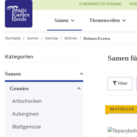
EUROPAWEITER VERSAND
VER
Samen
Themenwelten
Startseite
Samen
Gemüse
Bohnen
Bohnen-Exoten
Kategorien
Samen fü
Samen
Filter
Gemüse
Artischocken
BESTSELLER
Auberginen
Blattgemüse