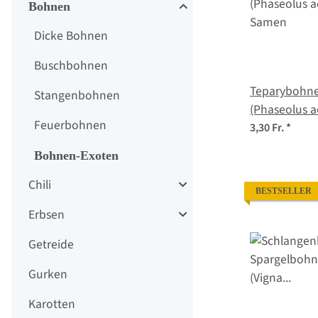
Bohnen
Dicke Bohnen
Buschbohnen
Teparybohne 
Stangenbohnen
(Phaseolus ac
Feuerbohnen
Samen
3,30 Fr.
*
Bohnen-Exoten
Chili
BESTSELLER
Erbsen
Getreide
Gurken
Karotten