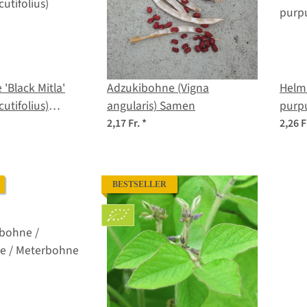
'Black Mitla'
Adzukibohne (Vigna
Helm
utifolius)
angularis) Samen
purp
2,17 Fr.
*
2,26 F
BESTSELLER