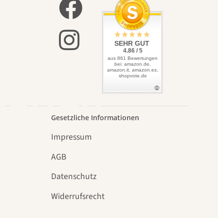
elbst
SEHR GUT
4.86 / 5
aus 861 Bewertungen
bei: amazon.de,
amazon.it, amazon.es,
shopvote.de
Garten
Gesetzliche Informationen
Impressum
AGB
Datenschutz
n
Widerrufsrecht