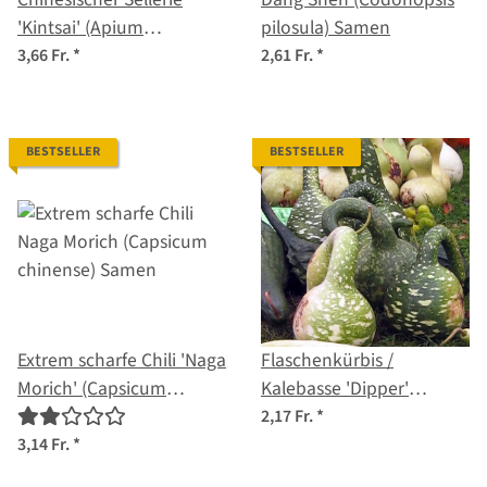
'Kintsai' (Apium
pilosula) Samen
graveolens) Samen
3,66 Fr.
*
2,61 Fr.
*
BESTSELLER
BESTSELLER
Extrem scharfe Chili 'Naga
Flaschenkürbis /
Morich' (Capsicum
Kalebasse 'Dipper'
chinense) Samen
(Lagenaria siceraria)
2,17 Fr.
*
Samen
3,14 Fr.
*