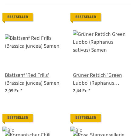
BESTSELLER
BESTSELLER
Blattsenf 'Red Frills'
Grüner Rettich 'Green
(Brassica juncea) Samen
Luobo' (Raphanus
sativus) Samen
2,09 Fr.
*
2,44 Fr.
*
BESTSELLER
BESTSELLER