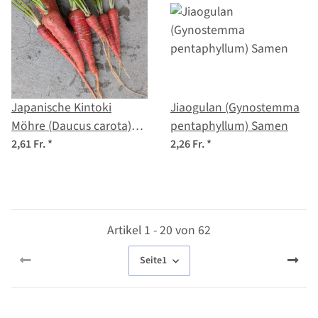
Japanische Kintoki
Jiaogulan (Gynostemma
Möhre (Daucus carota)
pentaphyllum) Samen
Samen
2,61 Fr.
*
2,26 Fr.
*
Artikel 1 - 20 von 62
Seite
1