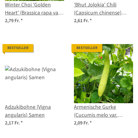
Winter Choi 'Golden
'Bhut Jolokia' Chili
Heart' (Brassica rapa var.
(Capsicum chinense)
chinensis) Bio-Saatgut
Samen
2,79 Fr.
*
2,61 Fr.
*
BESTSELLER
BESTSELLER
Adzukibohne (Vigna
Armenische Gurke
angularis) Samen
(Cucumis melo var.
flexuosus) Samen
2,17 Fr.
*
2,09 Fr.
*