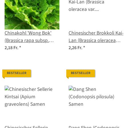
Chinakohl 'Wong Bok'
Chinesischer Brokkoli Kai-
(Brassica rapa subsp.
Lan (Brassica oleracea
pekinensis) Samen
var. alboglabra) Samen
2,18 Fr.
*
2,26 Fr.
*
BESTSELLER
BESTSELLER
Chinesischer Sellerie
Dang Shen (Codonopsis