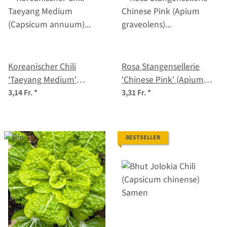
Koreanischer Chili
Rosa Stangensellerie
'Taeyang Medium'
'Chinese Pink' (Apium
(Capsicum annuum) Bio-
graveolens) Bio-Saatgut
3,14 Fr.
*
3,31 Fr.
*
Saatgut
BESTSELLER