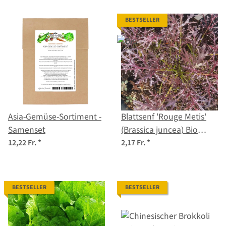
BESTSELLER
Asia-Gemüse-Sortiment -
Blattsenf 'Rouge Metis'
Samenset
(Brassica juncea) Bio
Saatgut
12,22 Fr.
*
2,17 Fr.
*
BESTSELLER
BESTSELLER