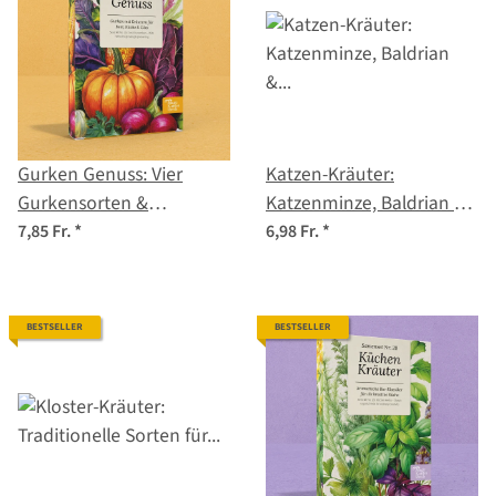
Gurken Genuss: Vier
Katzen-Kräuter:
Gurkensorten &
Katzenminze, Baldrian &
Einmachbegleiter –
Katzengras zum
7,85 Fr.
*
6,98 Fr.
*
Samenset Nr. 15
Selbstanbauen –
Samenset Nr. 23
BESTSELLER
BESTSELLER