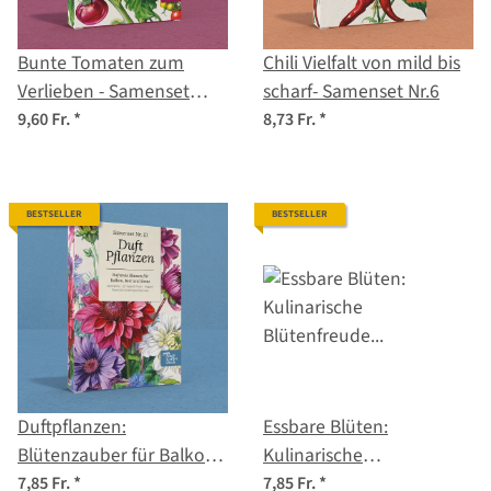
Bunte Tomaten zum
Chili Vielfalt von mild bis
Verlieben - Samenset
scharf- Samenset Nr.6
Nr.30
9,60 Fr.
*
8,73 Fr.
*
BESTSELLER
BESTSELLER
Duftpflanzen:
Essbare Blüten:
Blütenzauber für Balkon,
Kulinarische
Beet und Sinne –
Blütenfreude für Salat,
7,85 Fr.
*
7,85 Fr.
*