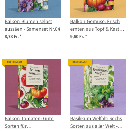
Balkon-Blumen selbst
Balkon-Gemüse: Frisch
aussäen - Samenset Nr.04
ernten aus Topf & Kasten
- Samenset Nr.14
8,73 Fr.
*
9,60 Fr.
*
BESTSELLER
BESTSELLER
Balkon-Tomaten: Gute
Basilikum Vielfalt: Sechs
Sorten für
Sorten aus aller Welt -