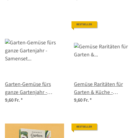
Samenset Nr. 13
Dessert & Augenschmaus
– Samenset Nr. 12
BESTSELLER
Garten-Gemüse fürs
Gemüse Raritäten für
ganze Gartenjahr -
Garten & Küche -
Samenset Nr.27
Samenset Nr.7
9,60 Fr.
*
9,60 Fr.
*
BESTSELLER