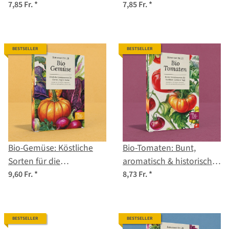
Stadtgärtner:innen -
Samenset Nr. 19
7,85 Fr.
*
7,85 Fr.
*
Samenset Nr.11
BESTSELLER
BESTSELLER
Bio-Gemüse: Köstliche
Bio-Tomaten: Bunt,
Sorten für die
aromatisch & historisch -
Selbstversorgung -
Samenset Nr. 21
9,60 Fr.
*
8,73 Fr.
*
Samenset Nr. 29
BESTSELLER
BESTSELLER