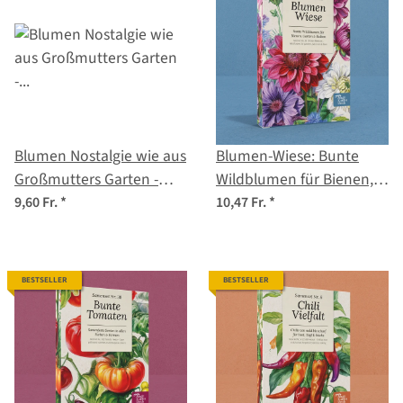
Blumen Nostalgie wie aus
Blumen-Wiese: Bunte
Großmutters Garten -
Wildblumen für Bienen,
Samenset Nr. 5
Garten & Balkon –
9,60 Fr.
*
10,47 Fr.
*
Samenset Nr. 28
BESTSELLER
BESTSELLER