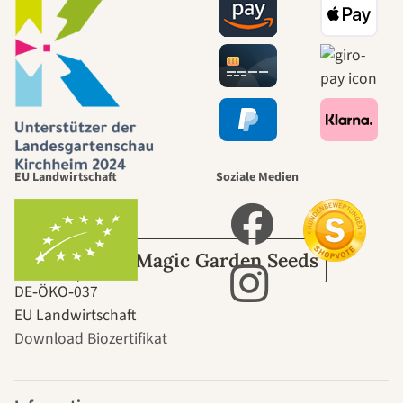
Wege zu uns
selbst führt
durch den
EU Landwirtschaft
Soziale Medien
Garten
Über Magic Garden Seeds
DE‑ÖKO‑037
EU Landwirtschaft
Download Biozertifikat