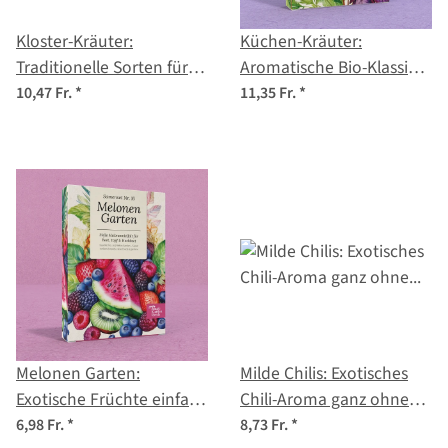
Kloster-Kräuter:
Küchen-Kräuter:
Traditionelle Sorten für
Aromatische Bio-Klassiker
Küche, Tee &
für kreative Gerichte –
10,47 Fr.
*
11,35 Fr.
*
Wohlbefinden - Samenset
Samenset Nr. 20
Nr.26
Melonen Garten:
Milde Chilis: Exotisches
Exotische Früchte einfach
Chili-Aroma ganz ohne
selbst gezogen –
Schärfe – Samenset Nr. 3
6,98 Fr.
*
8,73 Fr.
*