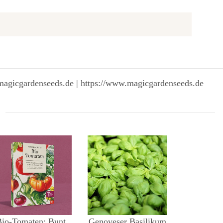
magicgardenseeds.de | https://www.magicgardenseeds.de
io-Tomaten: Bunt,
Genoveser Basilikum