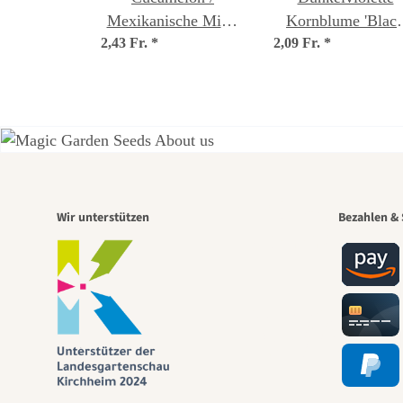
Mexikanische Mini-
Kornblume 'Blac
2,43 Fr.
Gurke (Melothria
*
2,09 Fr.
Ball' (Centaurea
*
scabra) Samen
cyanus) Samen
Eine
Wir unterstützen
Bezahlen & 
Weg