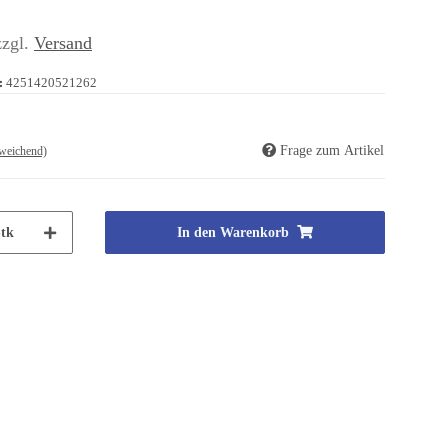
zzgl.
Versand
:
4251420521262
Frage zum Artikel
weichend)
tk
In den Warenkorb