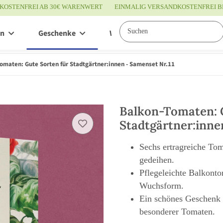
KOSTENFREI AB 30€ WARENWERT
EINMALIG VERSANDKOSTENFREI B
en
Geschenke
Wissenswertes
Service
omaten: Gute Sorten für Stadtgärtner:innen - Samenset Nr.11
Balkon-Tomaten: 
Stadtgärtner:inne
Sechs ertragreiche Tom
gedeihen.
Pflegeleichte Balkont
Wuchsform.
Ein schönes Geschenk 
besonderer Tomaten.