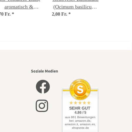
aromatisch &
(Ocimum basilicum)
70 Fr.
istorisch - Samenset
*
2,08 Fr.
Samen
*
Nr. 21
nsten
Soziale Medien
lbst
SEHR GUT
4.86 / 5
aus 861 Bewertungen
bei: amazon.de,
amazon.it, amazon.es,
shopvote.de