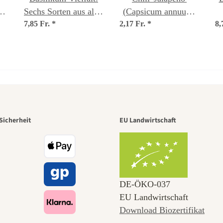
k
Sechs Sorten aus aller
(Capsicum annuum)
7,85 Fr.
Welt - Samenset Nr.
*
2,17 Fr.
Samen
*
8,
h
19
r der schö
Sicherheit
EU Landwirtschaft
e zu uns se
DE‑ÖKO‑037
EU Landwirtschaft
Download Biozertifikat