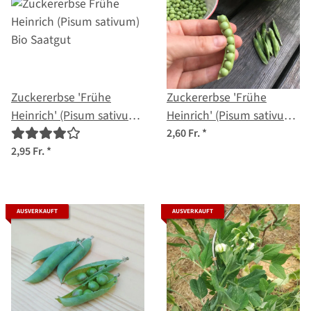
Zuckererbse 'Frühe
Zuckererbse 'Frühe
Heinrich' (Pisum sativum)
Heinrich' (Pisum sativum)
Bio Saatgut
Samen
2,60 Fr.
*
2,95 Fr.
*
AUSVERKAUFT
AUSVERKAUFT