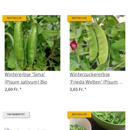
BESTSELLER
BESTSELLER
Wintererbse 'Sima'
Winterzuckererbse
(Pisum sativum) Bio
'Frieda Welten' (Pisum
sativum) Bio Saatgut
2,60 Fr.
*
3,65 Fr.
*
TOP BEWERTET
BESTSELLER