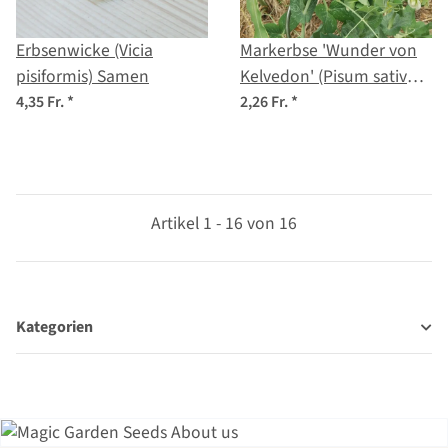
Erbsenwicke (Vicia
Markerbse 'Wunder von
pisiformis) Samen
Kelvedon' (Pisum sativum
L. convar. medullare)
4,35 Fr.
*
2,26 Fr.
*
Samen
Artikel 1 - 16 von 16
Kategorien