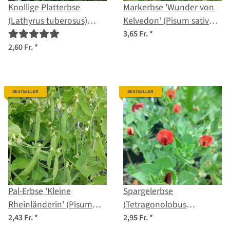
Knollige Platterbse
Markerbse 'Wunder von
(Lathyrus tuberosus)
Kelvedon' (Pisum sativum
Samen
L. convar. medullare) Bio
3,65 Fr.
*
Saatgut
2,60 Fr.
*
BESTSELLER
BESTSELLER
Pal-Erbse 'Kleine
Spargelerbse
Rheinländerin' (Pisum
(Tetragonolobus
sativum) Samen
purpureus) Samen
2,43 Fr.
*
2,95 Fr.
*