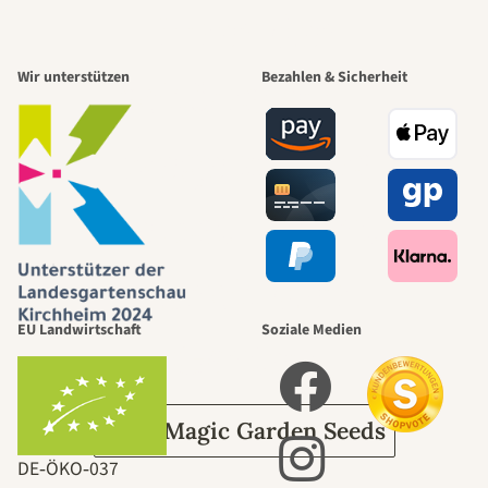
Einer der
Wir unterstützen
Bezahlen & Sicherheit
schönsten
Wege zu uns
selbst führt
durch den
EU Landwirtschaft
Soziale Medien
Garten
Über Magic Garden Seeds
DE‑ÖKO‑037