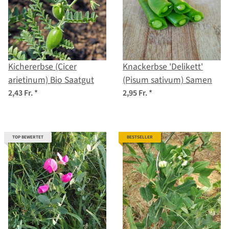
Kichererbse (Cicer
Knackerbse 'Delikett'
arietinum) Bio Saatgut
(Pisum sativum) Samen
2,43 Fr.
*
2,95 Fr.
*
TOP BEWERTET
BESTSELLER