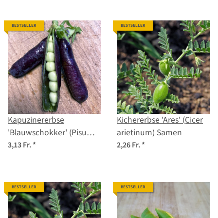
BESTSELLER
BESTSELLER
Kapuzinererbse
Kichererbse 'Ares' (Cicer
'Blauwschokker' (Pisum
arietinum) Samen
sativum) Bio Saatgut
3,13 Fr.
*
2,26 Fr.
*
BESTSELLER
BESTSELLER