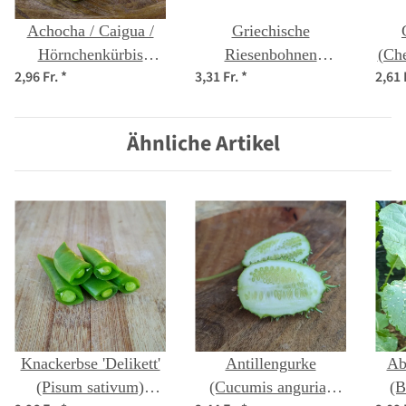
Achocha / Caigua /
Griechische
Hörnchenkürbis
Riesenbohnen
(Ch
2,96 Fr.
*
3,31 Fr.
*
2,61 
(Cyclanthera pedata)
'Gigantes' (Phaseolus
hen
Samen
coccineus) Samen
Ähnliche Artikel
Knackerbse 'Delikett'
Antillengurke
Ab
(Pisum sativum)
(Cucumis anguria)
(B