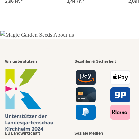
2,96 Fr.
*
2,44 Fr.
*
2,09 
Samen
Samen
Einer der
Wir unterstützen
Bezahlen & Sicherheit
schönsten
Wege zu uns
selbst führt
durch den
EU Landwirtschaft
Soziale Medien