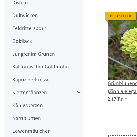
Disteln
Duftwicken
BESTSELLER
Feldrittersporn
Goldlack
Jungfer im Grünen
Kalifornischer Goldmohn
Kapuzinerkresse
Grünblühende
(Zinnia eleg
Kletterpflanzen
2,17 Fr.
*
Königskerzen
Kornblumen
Löwenmäulchen