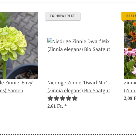
TOP BEWERTET
BEST
 Zinnie 'Envy'
Niedrige Zinnie 'Dwarf Mix'
Zinni
ans) Samen
(Zinnia elegans) Bio Saatgut
(Zinn
2,09 
2,61 Fr.
*