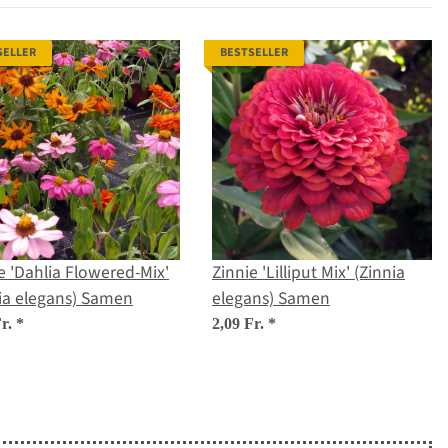
SELLER
BESTSELLER
e 'Dahlia Flowered-Mix'
Zinnie 'Lilliput Mix' (Zinnia
ia elegans) Samen
elegans) Samen
Fr.
*
2,09 Fr.
*