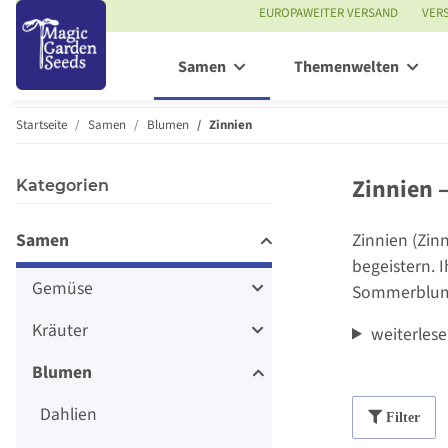
EUROPAWEITER VERSAND
VER
Samen
Themenwelten
Startseite
Samen
Blumen
Zinnien
Zinnien 
Kategorien
Samen
Zinnien (Zin
begeistern. 
Gemüse
Sommerblume
Kräuter
weiterles
Blumen
Dahlien
Filter