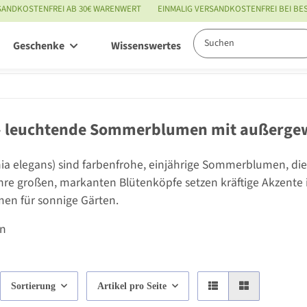
SANDKOSTENFREI AB 30€ WARENWERT
EINMALIG VERSANDKOSTENFREI BEI B
Geschenke
Wissenswertes
Service
– leuchtende Sommerblumen mit außergew
nia elegans) sind farbenfrohe, einjährige Sommerblumen, die 
Ihre großen, markanten Blütenköpfe setzen kräftige Akzente 
n für sonnige Gärten.
en
Sortierung
Artikel pro Seite