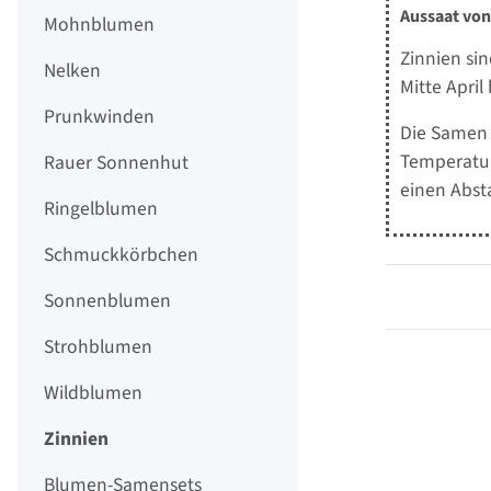
Aussaat von
Mohnblumen
Zinnien si
Nelken
Mitte April
Prunkwinden
Die Samen 
Temperatur
Rauer Sonnenhut
einen Abst
Ringelblumen
Schmuckkörbchen
Sonnenblumen
Strohblumen
Wildblumen
Zinnien
Blumen-Samensets