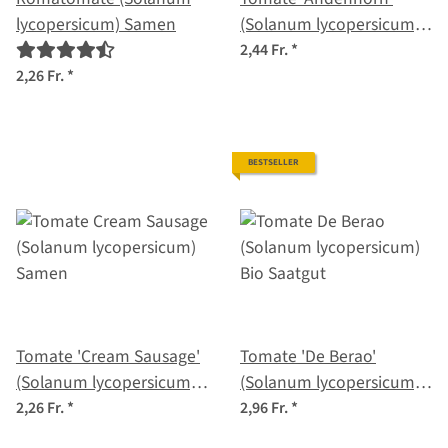
lycopersicum) Samen
(Solanum lycopersicum)
Samen
2,44 Fr.
*
2,26 Fr.
*
BESTSELLER
Tomate 'Cream Sausage'
Tomate 'De Berao'
(Solanum lycopersicum)
(Solanum lycopersicum)
Samen
Bio Saatgut
2,26 Fr.
*
2,96 Fr.
*