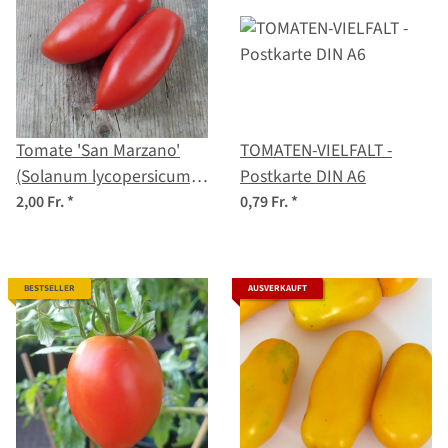
Tomate 'San Marzano'
TOMATEN-VIELFALT -
(Solanum lycopersicum)
Postkarte DIN A6
Samen
2,00 Fr.
*
0,79 Fr.
*
BESTSELLER
AUSVERKAUFT