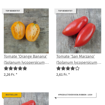
TOP BEWERTET
TOP BEWERTET
Tomate 'Orange Banana'
Tomate 'San Marzano'
(Solanum lycopersicum)
(Solanum lycopersicum)
Bio Saatgut
Bio Saatgut
2,26 Fr.
*
2,61 Fr.
*
BESTSELLER
#PRODUCTOVERVIEW.RIBBON--100#