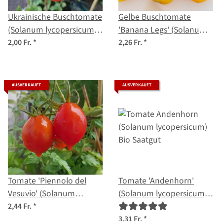
Ukrainische Buschtomate
Gelbe Buschtomate
(Solanum lycopersicum)
'Banana Legs' (Solanum
Samen
lycopersicum) Samen
2,00 Fr.
*
2,26 Fr.
*
AUSVERKAUFT
AUSVERKAUFT
Tomate 'Piennolo del
Tomate 'Andenhorn'
Vesuvio' (Solanum
(Solanum lycopersicum)
lycopersicum) Samen
Bio Saatgut
2,44 Fr.
*
3,31 Fr.
*