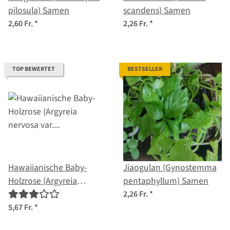
pilosula) Samen
scandens) Samen
2,60 Fr.
*
2,26 Fr.
*
TOP BEWERTET
BESTSELLER
Hawaiianische Baby-
Jiaogulan (Gynostemma
Holzrose (Argyreia
pentaphyllum) Samen
nervosa var. nervosa)
2,26 Fr.
*
Samen
5,67 Fr.
*