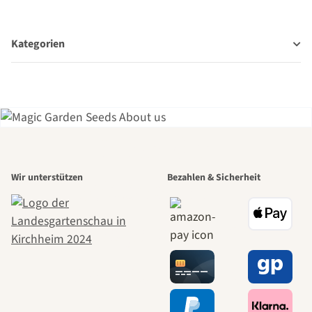
Kategorien
Einer der
Wir unterstützen
Bezahlen & Sicherheit
schönsten
Wege zu uns
selbst führt