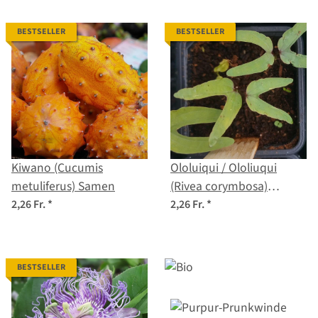
BESTSELLER
BESTSELLER
Kiwano (Cucumis
Ololuiqui / Ololiuqui
metuliferus) Samen
(Rivea corymbosa)
Samen
2,26 Fr.
*
2,26 Fr.
*
BESTSELLER