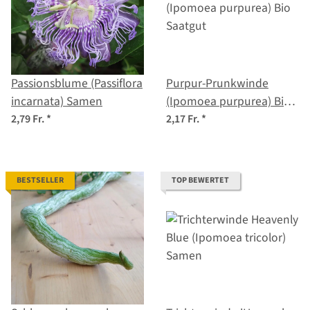
Passionsblume (Passiflora
Purpur-Prunkwinde
incarnata) Samen
(Ipomoea purpurea) Bio
Saatgut
2,79 Fr.
*
2,17 Fr.
*
BESTSELLER
TOP BEWERTET