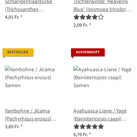
Schlangenhaargurke
Trichterwinde 'Heavenly
(Trichosanthes
Blue' (Ipomoea tricolor)
cucumerina var. anguina)
Samen
4,01 Fr.
*
Samen
2,09 Fr.
*
BESTSELLER
AUSVERKAUFT
Yambohne / Jícama
Ayahuasca-Liane / Yagé
(Pachyrhizus erosus)
(Banisteriopsis caapi)
Samen
Samen
3,65 Fr.
*
8,70 Fr.
*