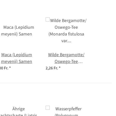
Maca (Lepidium
Wilde Bergamotte/
meyenii) Samen
Oswego-Tee
(Monarda fistulosa
00 Fr.
*
2,26 Fr.
*
var. menthifoli) Bio
Saatgut