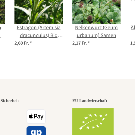
o
Estragon (Artemisia
Nelkenwurz (Geum
Ä
n
dracunculus) Bio
urbanum) Samen
Saatgut
2,60 Fr.
*
2,17 Fr.
*
1,
r der schö
Sicherheit
EU Landwirtschaft