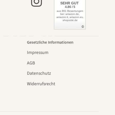
lbst
SEHR GUT
4.86 / 5
aus 861 Bewertungen
bei: amazon.de,
amazon.it, amazon.es,
shopvote.de
Garten
Gesetzliche Informationen
Impressum
AGB
Datenschutz
n
Widerrufsrecht