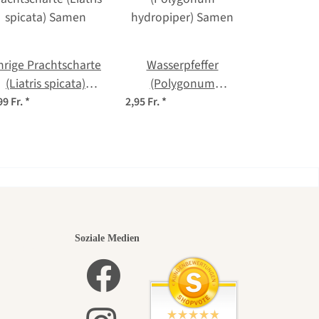
hrige Prachtscharte
Wasserpfeffer
(Liatris spicata)
(Polygonum
Samen
hydropiper) Samen
99 Fr.
*
2,95 Fr.
*
nsten
Soziale Medien