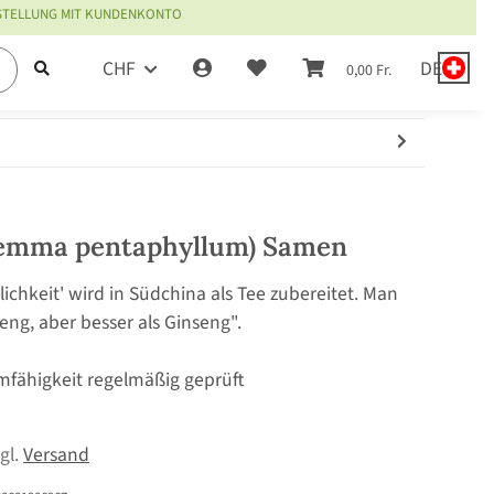
ESTELLUNG MIT KUNDENKONTO
CHF
DE
0,00 Fr.
temma pentaphyllum) Samen
lichkeit' wird in Südchina als Tee zubereitet. Man
eng, aber besser als Ginseng".
mfähigkeit regelmäßig geprüft
zgl.
Versand