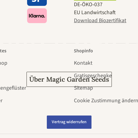
e zu uns se
DE‑ÖKO‑037
EU Landwirtschaft
Download Biozertifikat
 durch den 
tes
Shopinfo
hop
Kontakt
Gratisgeschenke
Über Magic Garden Seeds
tengeflüster
Sitemap
r
Cookie Zustimmung änder
Vertrag widerrufen