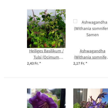
Heiliges Basilikum /
Ashwagandha
Tulsi (Ocimum
(Withania somnifer
tenuiflorum syn.
Samen
2,43 Fr.
*
2,17 Fr.
*
sanctum )