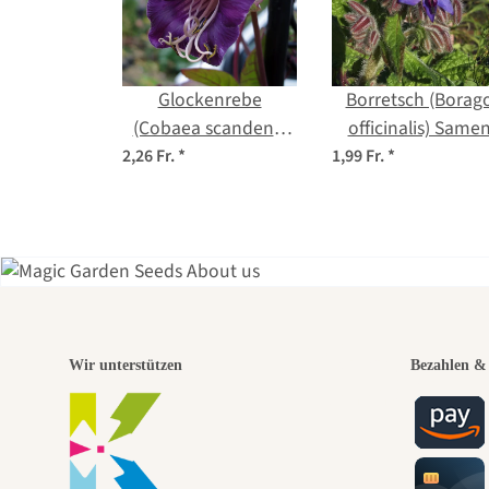
Glockenrebe
Borretsch (Borag
(Cobaea scandens)
officinalis) Same
Samen
2,26 Fr.
*
1,99 Fr.
*
Eine
Wir unterstützen
Bezahlen & 