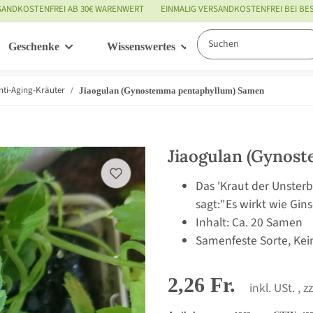
SANDKOSTENFREI AB 30€ WARENWERT
EINMALIG VERSANDKOSTENFREI BEI B
Geschenke
Wissenswertes
Service
nti-Aging-Kräuter
Jiaogulan (Gynostemma pentaphyllum) Samen
Jiaogulan (Gynos
Das 'Kraut der Unsterb
sagt:"Es wirkt wie Gins
Inhalt: Ca. 20 Samen
Samenfeste Sorte, Kei
2,26 Fr.
inkl. USt. , z