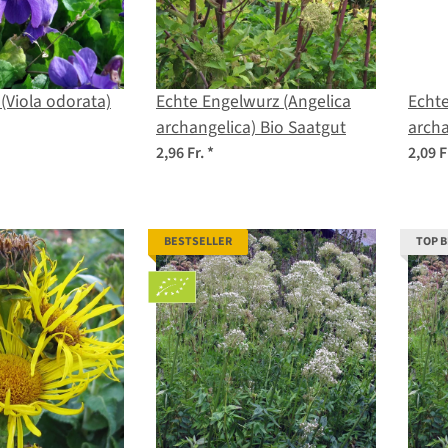
 (Viola odorata)
Echte Engelwurz (Angelica
Echte
archangelica) Bio Saatgut
arch
2,96 Fr.
*
2,09 F
BESTSELLER
TOP 