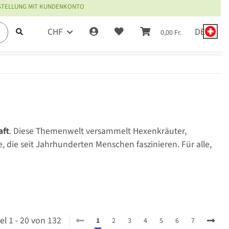
ESTELLUNG MIT KUNDENKONTO
CHF
DE
0,00 Fr.
aft
. Diese Themenwelt versammelt Hexenkräuter,
ie seit Jahrhunderten Menschen faszinieren. Für alle,
kel 1 - 20 von 132
1
2
3
4
5
6
7