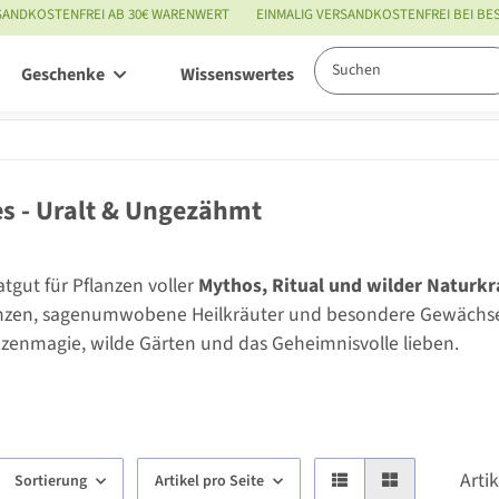
SANDKOSTENFREI AB 30€ WARENWERT
EINMALIG VERSANDKOSTENFREI BEI B
Geschenke
Wissenswertes
Service
s - Uralt & Ungezähmt
tgut für Pflanzen voller
Mythos, Ritual und wilder Naturkr
zen, sagenumwobene Heilkräuter und besondere Gewächse, d
anzenmagie, wilde Gärten und das Geheimnisvolle lieben.
Arti
Sortierung
Artikel pro Seite