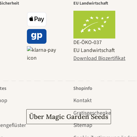
r der schö
Sicherheit
EU Landwirtschaft
e zu uns se
DE‑ÖKO‑037
EU Landwirtschaft
Download Biozertifikat
 durch den 
tes
Shopinfo
hop
Kontakt
Gratisgeschenke
Über Magic Garden Seeds
tengeflüster
Sitemap