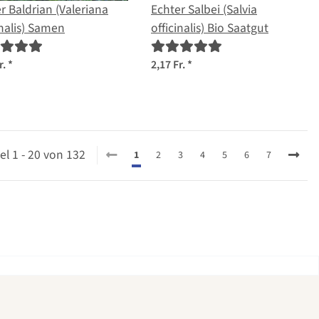
r Baldrian (Valeriana
Echter Salbei (Salvia
inalis) Samen
officinalis) Bio Saatgut
r.
*
2,17 Fr.
*
kel 1 - 20 von 132
1
2
3
4
5
6
7