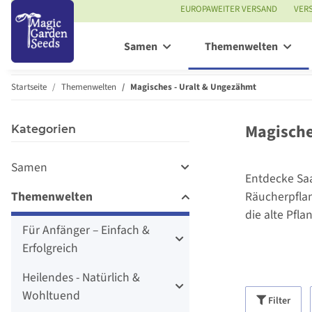
EUROPAWEITER VERSAND
VER
Samen
Themenwelten
Startseite
Themenwelten
Magisches - Uralt & Ungezähmt
Magische
Kategorien
Samen
Entdecke Saa
Themenwelten
Räucherpflan
die alte Pfl
Für Anfänger – Einfach &
Erfolgreich
Heilendes - Natürlich &
Wohltuend
Filter