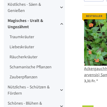
Köstliches - Säen &
Genießen
BESTSELLER
Magisches - Uralt &
Ungezähmt
Traumkräuter
Liebeskräuter
Räucherkräuter
Schamanische Pflanzen
Ackergauchhe
arvensis) S
Zauberpflanzen
3,31 Fr.
*
Nützliches – Schützen &
Fördern
Schönes - Blühen &