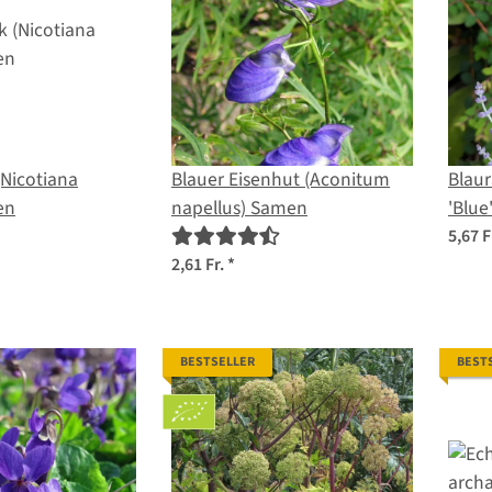
Nicotiana
Blauer Eisenhut (Aconitum
Blaur
en
napellus) Samen
'Blue'
Sam
5,67 F
2,61 Fr.
*
BESTSELLER
BEST