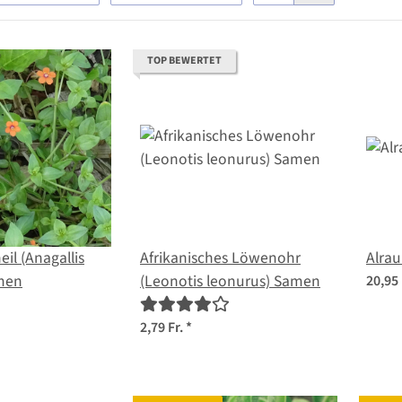
TOP BEWERTET
il (Anagallis
Afrikanisches Löwenohr
Alrau
amen
(Leonotis leonurus) Samen
20,95 
2,79 Fr.
*