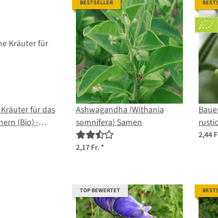
BESTSELLER
BEST
Kräuter für das
Ashwagandha (Withania
Baue
hern (Bio) -
somnifera) Samen
rusti
2,44 F
2,17 Fr.
*
TOP BEWERTET
BEST