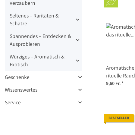
Verzaubern
Seltenes – Raritäten &
Schätze
Spannendes – Entdecken &
Ausprobieren
Würziges – Aromatisch &
Exotisch
Aromatische 
rituelle Räuc
Geschenke
Samenset
9,60 Fr.
*
Wissenswertes
Service
BESTSELLER