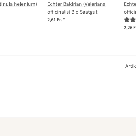
 (Inula helenium)
Echter Baldrian (Valeriana
Echte
officinalis) Bio Saatgut
offic
2,61 Fr.
*
2,26 F
Arti