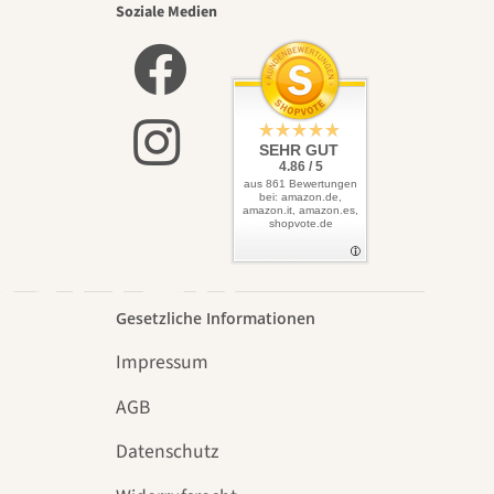
nsten
Soziale Medien
lbst
SEHR GUT
4.86 / 5
aus 861 Bewertungen
bei: amazon.de,
amazon.it, amazon.es,
shopvote.de
Garten
Gesetzliche Informationen
Impressum
AGB
Datenschutz