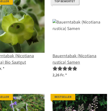
SELLER
TOP BEWERTET
rntabak (Nicotiana
Bauerntabak (Nicotiana
ca) Bio Saatgut
rustica) Samen
r.
*
2,26 Fr.
*
SELLER
BESTSELLER