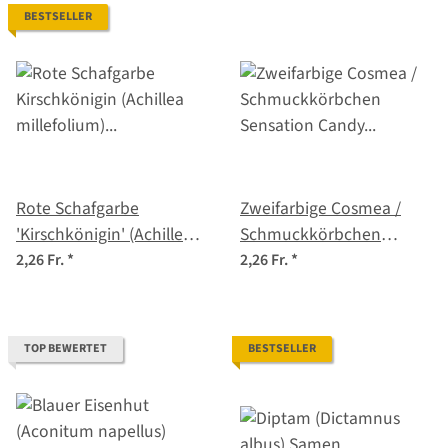
BESTSELLER
Rote Schafgarbe
Zweifarbige Cosmea /
'Kirschkönigin' (Achillea
Schmuckkörbchen
millefolium) Samen
'Sensation Candy Stripe'
2,26 Fr.
*
2,26 Fr.
*
(Cosmos bipinnatus)
Samen
TOP BEWERTET
BESTSELLER