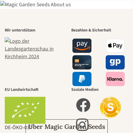
Einer der
Wir unterstützen
Bezahlen & Sicherheit
schönsten
Wege zu uns
selbst führt
durch den
EU Landwirtschaft
Soziale Medien
Garten
Über Magic Garden Seeds
DE‑ÖKO‑037