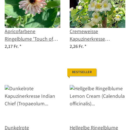
Apricofarbene
Cremeweisse
Ringelblume 'Touch of
Kapuzinerkresse
Red Buff' (Calendula
'Milkmaid' (Tropaeolum
2,17 Fr.
*
2,26 Fr.
*
officinalis) Samen
majus) Samen
BESTSELLER
Dunkelrote
Hellgelbe Ringelblume