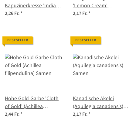
Kapuzinerkresse 'Indian
'Lemon Cream'
Chief' (Tropaeolum
(Calendula officinalis)
2,26 Fr.
*
2,17 Fr.
*
majus) Samen
Samen
BESTSELLER
BESTSELLER
Hohe Gold-Garbe 'Cloth
Kanadische Akelei
of Gold' (Achillea
(Aquilegia canadensis)
filipendulina) Samen
Samen
2,44 Fr.
*
2,17 Fr.
*