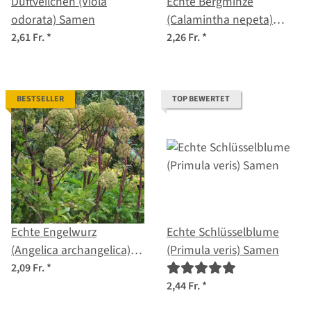
Duftveilchen (Viola
Echte Bergminze
odorata) Samen
(Calamintha nepeta)
Samen
2,61 Fr.
*
2,26 Fr.
*
BESTSELLER
TOP BEWERTET
Echte Engelwurz
Echte Schlüsselblume
(Angelica archangelica)
(Primula veris) Samen
Samen
2,09 Fr.
*
2,44 Fr.
*