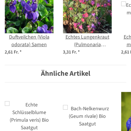
Duftveilchen (Viola
Echtes Lungenkraut
Ech
odorata) Samen
(Pulmonaria
m
officinalis) Bio Saatgut
2,61 Fr.
*
3,31 Fr.
*
2,61 
Ähnliche Artikel