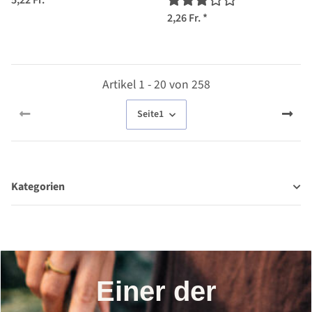
(Pycnanthemum
5,22 Fr.
*
pilosum) Bio Saatgut
2,26 Fr.
*
Artikel 1 - 20 von 258
Seite
1
Kategorien
Einer der