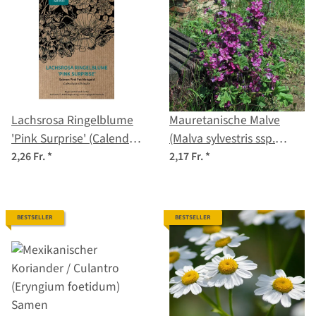
Lachsrosa Ringelblume
Mauretanische Malve
'Pink Surprise' (Calendula
(Malva sylvestris ssp.
officinalis) Samen
mauritiana) Samen
2,26 Fr.
*
2,17 Fr.
*
BESTSELLER
BESTSELLER