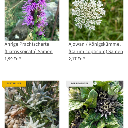
Ährige Prachtscharte
Ajowan / Königskümmel
(Liatris spicata) Samen
(Carum copticum) Samen
1,99 Fr.
*
2,17 Fr.
*
BESTSELLER
TOP BEWERTET