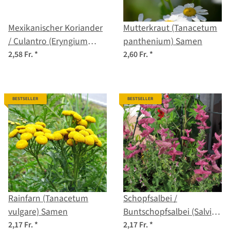
Mexikanischer Koriander
Mutterkraut (Tanacetum
/ Culantro (Eryngium
panthenium) Samen
foetidum) Samen
2,58 Fr.
*
2,60 Fr.
*
BESTSELLER
BESTSELLER
Rainfarn (Tanacetum
Schopfsalbei /
vulgare) Samen
Buntschopfsalbei (Salvia
viridis) Samen
2,17 Fr.
*
2,17 Fr.
*