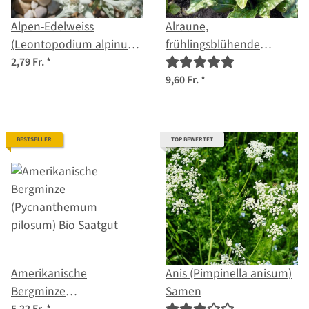
Alpen-Edelweiss
Alraune,
(Leontopodium alpinum)
frühlingsblühende
Samen
(Mandragora officinarum)
2,79 Fr.
*
Samen
9,60 Fr.
*
BESTSELLER
TOP BEWERTET
Amerikanische
Anis (Pimpinella anisum)
Bergminze
Samen