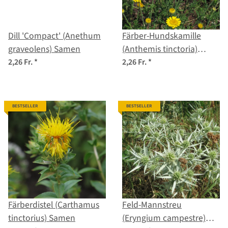
Dill 'Compact' (Anethum
Färber-Hundskamille
graveolens) Samen
(Anthemis tinctoria)
Samen
2,26 Fr.
*
2,26 Fr.
*
BESTSELLER
BESTSELLER
Färberdistel (Carthamus
Feld-Mannstreu
tinctorius) Samen
(Eryngium campestre)