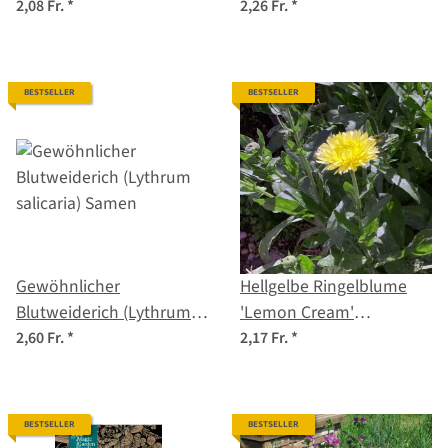
Samen
2,08 Fr.
*
2,26 Fr.
*
BESTSELLER
BESTSELLER
Gewöhnlicher
Hellgelbe Ringelblume
Blutweiderich (Lythrum
'Lemon Cream'
salicaria) Samen
(Calendula officinalis)
2,60 Fr.
*
2,17 Fr.
*
Samen
BESTSELLER
BESTSELLER