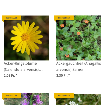
BESTSELLER
BESTSELLER
Acker-Ringelblume
Ackergauchheil (Anagallis
(Calendula arvensis)
arvensis) Samen
Samen
2,08 Fr.
*
3,30 Fr.
*
BESTSELLER
BESTSELLER