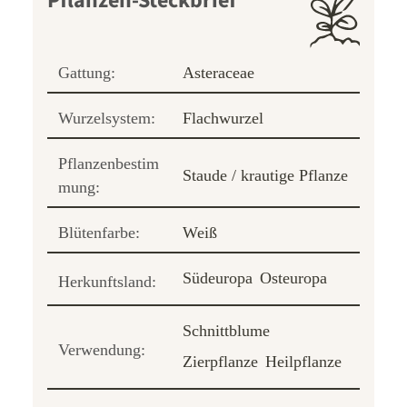
Pflanzen-Steckbrief
Gattung:
Asteraceae
Wurzelsystem:
Flachwurzel
Pflanzenbestim
Staude / krautige Pflanze
mung:
Blütenfarbe:
Weiß
Südeuropa
Osteuropa
Herkunftsland:
Schnittblume
Verwendung:
Zierpflanze
Heilpflanze