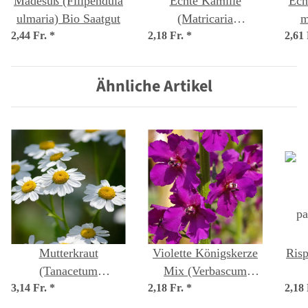
Mädesüß (Filipendula
Echte Kamille
Ech
ulmaria) Bio Saatgut
(Matricaria
m
2,44 Fr.
*
2,18 Fr.
chamomilla) Bio
*
2,61
Saatgut
Ähnliche Artikel
Mutterkraut
Violette Königskerze
Risp
(Tanacetum
Mix (Verbascum
3,14 Fr.
panthenium) Bio
*
2,18 Fr.
phoeniceum) Samen
*
2,18
pa
Saatgut