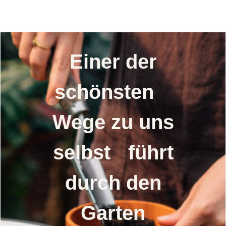
Einer der
schönsten
Wege zu uns
selbst führt
durch den
Garten