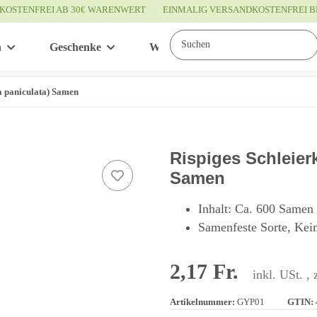
KOSTENFREI AB 30€ WARENWERT
EINMALIG VERSANDKOSTENFREI B
n
Geschenke
Wissenswertes
Service
a paniculata) Samen
Rispiges Schleier
Samen
Inhalt: Ca. 600 Samen
Samenfeste Sorte, Kei
2,17 Fr.
inkl. USt. , 
Artikelnummer:
GYP01
GTIN: