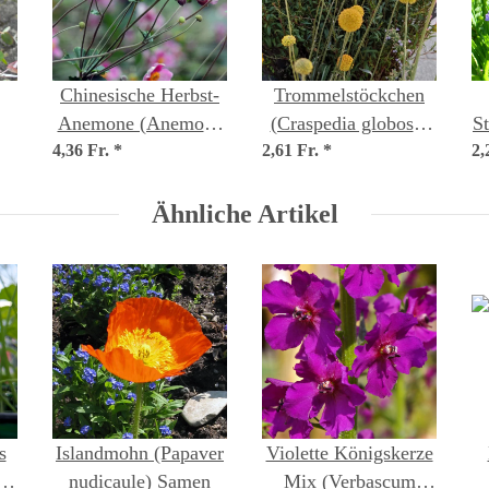
Chinesische Herbst-
Trommelstöckchen
Anemone (Anemone
(Craspedia globosa)
St
)
4,36 Fr.
hupehensis var.
*
2,61 Fr.
Samen
*
2,
japonica) Samen
(
Ähnliche Artikel
s
Islandmohn (Papaver
Violette Königskerze
)
nudicaule) Samen
Mix (Verbascum