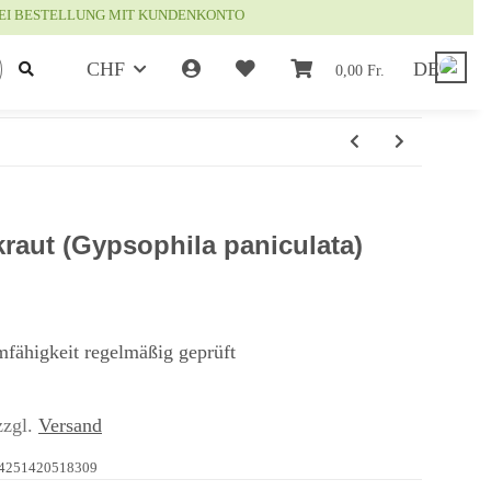
EI BESTELLUNG MIT KUNDENKONTO
CHF
DE
0,00 Fr.
kraut (Gypsophila paniculata)
mfähigkeit regelmäßig geprüft
zzgl.
Versand
4251420518309