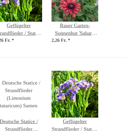
Geflügelter
Rauer Garten-
randflieder / Statice
Sonnenhut 'Sahara'
26 Fr.
'Pastel Mix'
*
2,26 Fr.
(Rudbeckia hirta)
*
Limonium sinuatum)
Samen
Samen
Deutsche Statice /
Geflügelter
Strandflieder
Strandflieder / Statice