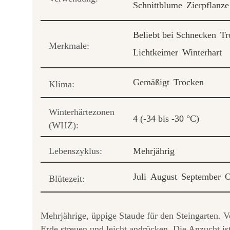
Schnittblume
Zierpflanze
Beliebt bei Schnecken
Tr
Merkmale:
Lichtkeimer
Winterhart
Gemäßigt
Trocken
Klima:
Winterhärtezonen
4 (-34 bis -30 °C)
(WHZ):
Lebenszyklus:
Mehrjährig
Juli
August
September
O
Blütezeit:
Mehrjährige, üppige Staude für den Steingarten. V
Erde streuen und leicht andrücken. Die Anzucht is