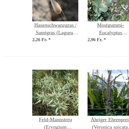
Hasenschwanzgras /
Mostgummi-
Samtgras (Lagurus
Eucalyptus
2,26 Fr.
ovatus) Samen
*
2,96 Fr.
(Eucalyptus gunnii
*
Samen
Feld-Mannstreu
Ähriger Ehrenprei
(Eryngium
(Veronica spicata