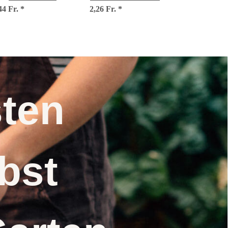
44 Fr.
(Limonium
*
2,26 Fr.
'Pastel Mix'
*
tataricum) Samen
(Limonium sinuatum)
Samen
nsten
elbst