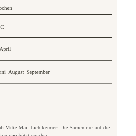
ochen
°C
April
uni
August
September
 ab Mitte Mai. Lichtkeimer: Die Samen nur auf die
cken geschützt werden.