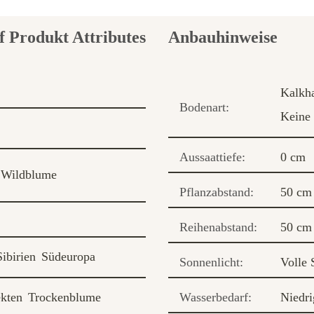
Anbauhinweise
Kalkha
Bodenart:
Keine 
Aussaattiefe:
0 cm
Wildblume
Pflanzabstand:
50 cm
Reihenabstand:
50 cm
Sibirien
Südeuropa
Sonnenlicht:
Volle 
ekten
Trockenblume
Wasserbedarf:
Niedri