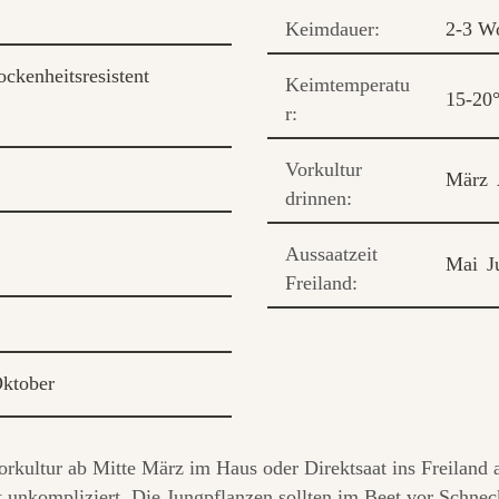
Keimdauer:
2-3 W
ockenheitsresistent
Keimtemperatu
15-20
r:
Vorkultur
März
drinnen:
Aussaatzeit
Mai
J
Freiland:
ktober
orkultur ab Mitte März im Haus oder Direktsaat ins Freiland
t unkompliziert. Die Jungpflanzen sollten im Beet vor Schne