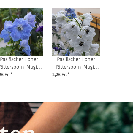
Pazifischer Hoher
Pazifischer Hoher
Rittersporn 'Magic
Rittersporn 'Magic
ountains-Sky Blue,
Fountains-White,
26 Fr.
*
2,26 Fr.
*
White Bee'
Dark Bee'
(Delphinium
(Delphinium
cultorum) Samen
cultorum) Samen