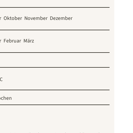
r
Oktober
November
Dezember
r
Februar
März
°C
ochen