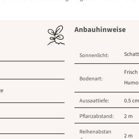
Anbauhinweise
Schat
Sonnenlicht:
Frisch
Bodenart:
Humo
ze
Aussaattiefe:
0.5 c
Pflanzabstand:
2 m
Reihenabstan
2 m