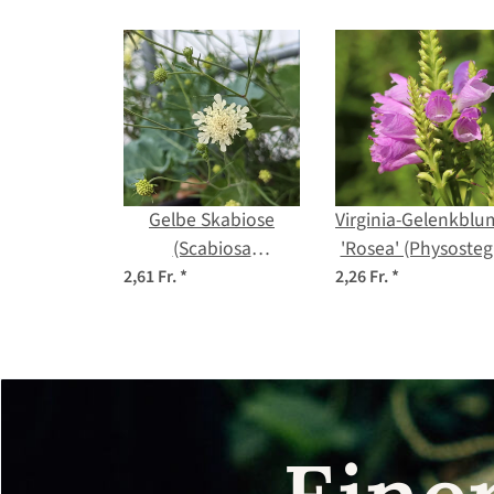
Gelbe Skabiose
Virginia-Gelenkblu
(Scabiosa
'Rosea' (Physosteg
ochroleuca) Samen
virginiana) Same
2,61 Fr.
*
2,26 Fr.
*