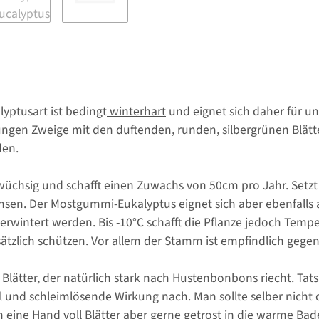
ptusart ist bedingt
winterhart
und eignet sich daher für u
jungen Zweige mit den duftenden, runden, silbergrünen Blä
den.
llwüchsig und schafft einen Zuwachs von 50cm pro Jahr. Setz
en. Der Mostgummi-Eukalyptus eignet sich aber ebenfalls 
überwintert werden. Bis -10°C schafft die Pflanze jedoch Tem
ätzlich schützen. Vor allem der Stamm ist empfindlich gegen 
Blätter, der natürlich stark nach Hustenbonbons riecht. Tats
l und schleimlösende Wirkung nach. Man sollte selber nicht
n eine Hand voll Blätter aber gerne getrost in die warme B