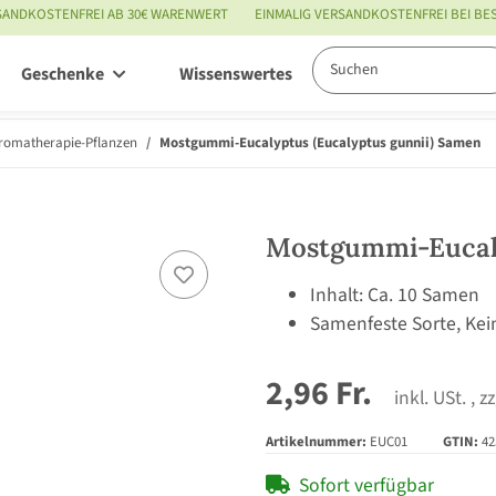
SANDKOSTENFREI AB 30€ WARENWERT
EINMALIG VERSANDKOSTENFREI BEI B
Geschenke
Wissenswertes
Service
romatherapie-Pflanzen
Mostgummi-Eucalyptus (Eucalyptus gunnii) Samen
Mostgummi-Eucaly
Inhalt: Ca. 10 Samen
Samenfeste Sorte, Kei
2,96 Fr.
inkl. USt. , z
Artikelnummer:
EUC01
GTIN:
42
Sofort verfügbar