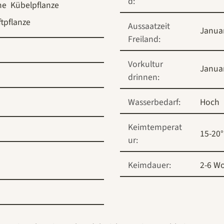
d:
me
Kübelpflanze
tpflanze
Aussaatzeit
Janua
Freiland:
Vorkultur
Janua
drinnen:
Wasserbedarf:
Hoch
Keimtemperat
15-20
ur:
Keimdauer:
2-6 W