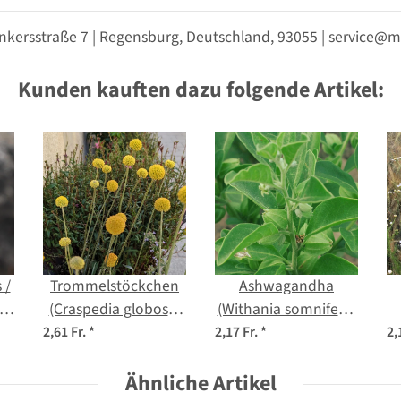
nkersstraße 7 | Regensburg, Deutschland, 93055 | service
Kunden kauften dazu folgende Artikel:
 /
Trommelstöckchen
Ashwagandha
s
(Craspedia globosa)
(Withania somnifera)
Samen
Samen
2,61 Fr.
*
2,17 Fr.
*
2,
Ähnliche Artikel