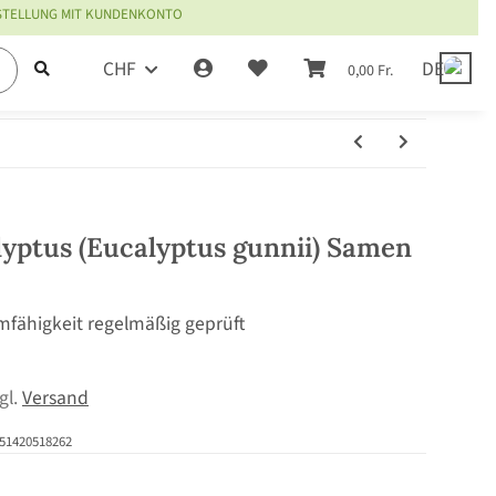
ESTELLUNG MIT KUNDENKONTO
CHF
DE
0,00 Fr.
ptus (Eucalyptus gunnii) Samen
mfähigkeit regelmäßig geprüft
zgl.
Versand
51420518262