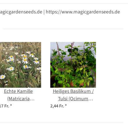
@magicgardenseeds.de | https://www.magicgardenseeds.de
Echte Kamille
Heiliges Basilikum /
(Matricaria
Tulsi (Ocimum
chamomilla) Bio
tenuiflorum syn.
17 Fr.
*
2,44 Fr.
*
Saatgut
sanctum )