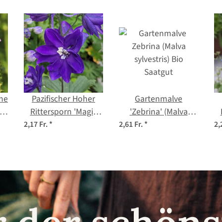
me
Pazifischer Hoher
Gartenmalve
ia
Rittersporn 'Magic
'Zebrina' (Malva
n
Fountains-Dark Blue'
sylvestris) Bio
F
2,17 Fr.
*
2,61 Fr.
*
2,
(Delphinium
Saatgut
cultorum) Samen