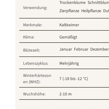
Trockenblume
Schnittblu
Verwendung:
Zierpflanze
Heilpflanze
Duf
Merkmale:
Kaltkeimer
Klima:
Gemäßigt
Januar
Februar
Dezember
Blütezeit:
Lebenszyklus:
Mehrjährig
Winterhärtezon
7 (-18 bis -12 °C)
en (WHZ):
Wuchshöhe:
2-10 m