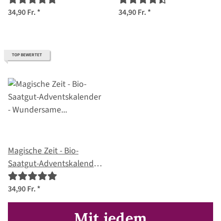
Selbstversorgergarten
34,90 Fr.
*
34,90 Fr.
*
TOP BEWERTET
Magische Zeit - Bio-
Saatgut-Adventskalender
- Wundersame
Kräuterwelt
34,90 Fr.
*
Mit jedem