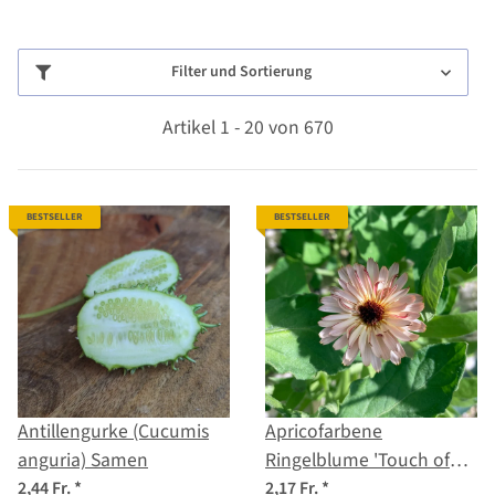
Filter und Sortierung
Artikel 1 - 20 von 670
BESTSELLER
BESTSELLER
Antillengurke (Cucumis
Apricofarbene
anguria) Samen
Ringelblume 'Touch of
Red Buff' (Calendula
2,44 Fr.
*
2,17 Fr.
*