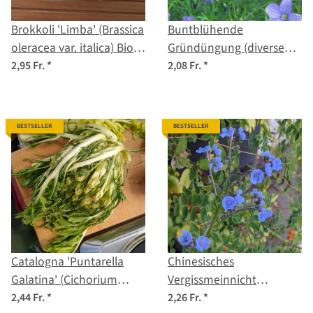
Brokkoli 'Limba' (Brassica
Buntblühende
oleracea var. italica) Bio-
Gründüngung (diverse
Saatgut
Arten und Sorten) Bio-
2,95 Fr.
*
2,08 Fr.
*
Saatgut-Mix
BESTSELLER
BESTSELLER
Catalogna 'Puntarella
Chinesisches
Galatina' (Cichorium
Vergissmeinnicht
intybus var. foliosum)
(Cynoglossum amabile)
2,44 Fr.
*
2,26 Fr.
*