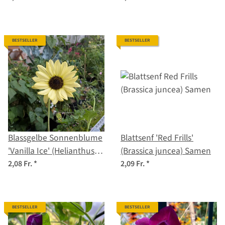
officinalis) Samen
BESTSELLER
BESTSELLER
Blassgelbe Sonnenblume
Blattsenf 'Red Frills'
'Vanilla Ice' (Helianthus
(Brassica juncea) Samen
debilis) Samen
2,08 Fr.
*
2,09 Fr.
*
BESTSELLER
BESTSELLER