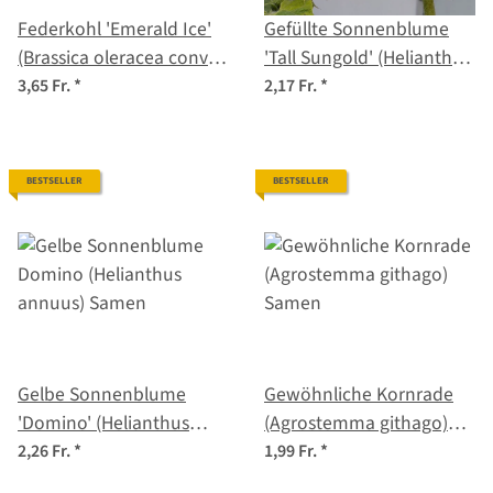
Federkohl 'Emerald Ice'
Gefüllte Sonnenblume
(Brassica oleracea convar.
'Tall Sungold' (Helianthus
acephala var. sabellica)
annuus) Samen
3,65 Fr.
*
2,17 Fr.
*
Samen
BESTSELLER
BESTSELLER
Gelbe Sonnenblume
Gewöhnliche Kornrade
'Domino' (Helianthus
(Agrostemma githago)
annuus) Samen
Samen
2,26 Fr.
*
1,99 Fr.
*