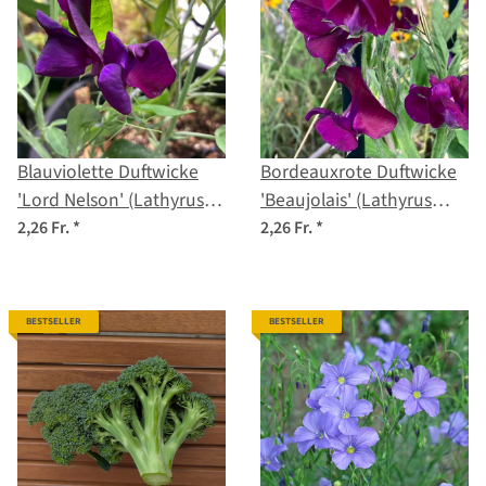
Blauviolette Duftwicke
Bordeauxrote Duftwicke
'Lord Nelson' (Lathyrus
'Beaujolais' (Lathyrus
odoratus) Samen
odoratus) Samen
2,26 Fr.
*
2,26 Fr.
*
BESTSELLER
BESTSELLER