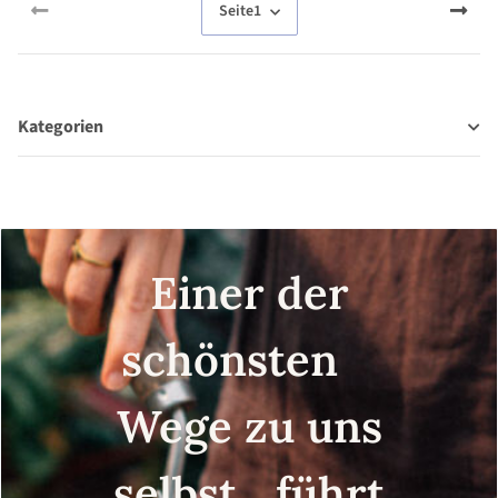
Seite
1
Kategorien
Einer der
schönsten
Wege zu uns
selbst führt