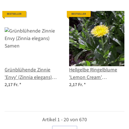
BESTSELLER
BESTSELLER
Grünblühende Zinnie
Hellgelbe Ringelblume
'Envy' (Zinnia elegans)
'Lemon Cream'
Samen
(Calendula officinalis)
2,17 Fr.
*
2,17 Fr.
*
Samen
Artikel 1 - 20 von 670