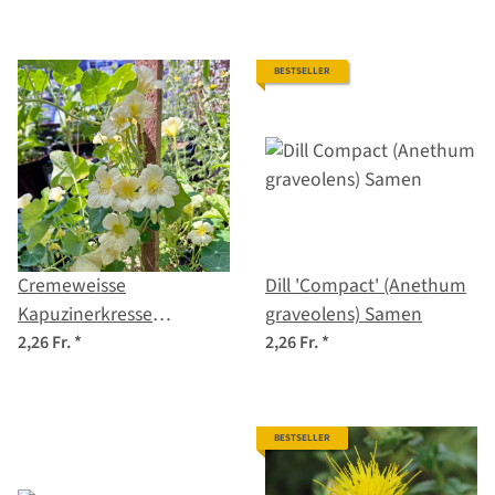
Samen
Samen
BESTSELLER
Cremeweisse
Dill 'Compact' (Anethum
Kapuzinerkresse
graveolens) Samen
'Milkmaid' (Tropaeolum
2,26 Fr.
*
2,26 Fr.
*
majus) Samen
BESTSELLER