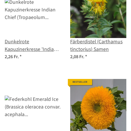
Dunkelrote
Färberdistel (Carthamus
Kapuzinerkresse 'Indian
tinctorius) Samen
Chief' (Tropaeolum
2,26 Fr.
*
2,08 Fr.
*
majus) Samen
BESTSELLER