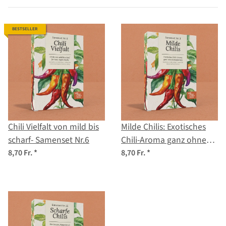
BESTSELLER
Chili Vielfalt von mild bis
Milde Chilis: Exotisches
scharf- Samenset Nr.6
Chili-Aroma ganz ohne
Schärfe – Samenset Nr. 3
8,70 Fr.
*
8,70 Fr.
*