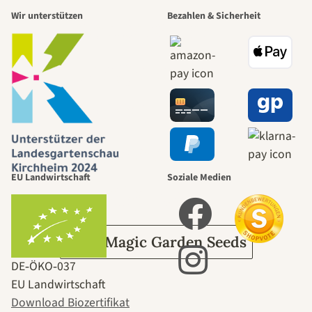
Wir unterstützen
Bezahlen & Sicherheit
schönsten
Wege zu uns
selbst führt
durch den
EU Landwirtschaft
Soziale Medien
Garten
Über Magic Garden Seeds
DE‑ÖKO‑037
EU Landwirtschaft
Download Biozertifikat