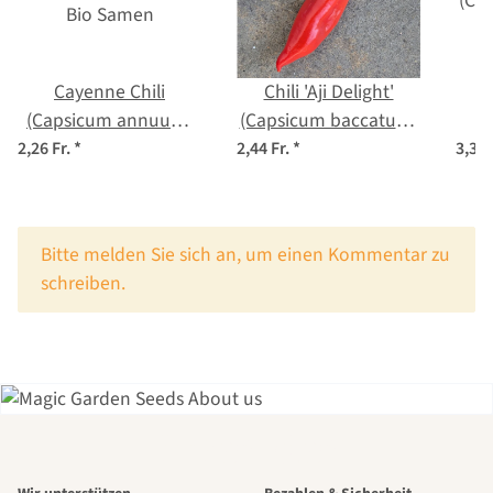
Cayenne Chili
Chili 'Aji Delight'
C
(Capsicum annuum)
(Capsicum baccatum)
Bio Samen
Bio-Saatgut
(Ca
2,26 Fr.
*
2,44 Fr.
*
3,31 
x
Bitte melden Sie sich an, um einen Kommentar zu
schreiben.
Einer der