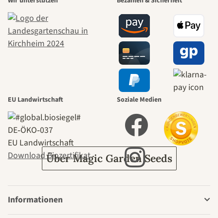
Wir unterstützen
Bezahlen & Sicherheit
schönsten
Wege zu uns
selbst führt
durch den
EU Landwirtschaft
Soziale Medien
Garten
DE‑ÖKO‑037
EU Landwirtschaft
Download Biozertifikat
Über Magic Garden Seeds
Informationen