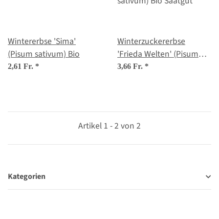
Wintererbse 'Sima'
Winterzuckererbse
(Pisum sativum) Bio
'Frieda Welten' (Pisum
sativum) Bio Saatgut
2,61 Fr.
*
3,66 Fr.
*
Artikel 1 - 2 von 2
Kategorien