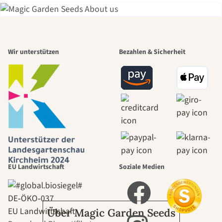
Einer der
Wir unterstützen
Bezahlen & Sicherheit
schönsten
Wege zu uns
selbst führt
durch den
EU Landwirtschaft
Soziale Medien
Garten
DE‑ÖKO‑037
EU Landwirtschaft
Über Magic Garden Seeds