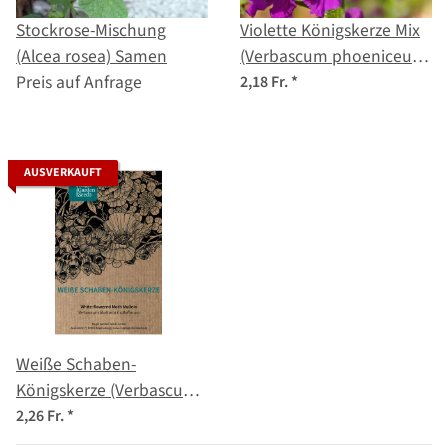
Stockrose-Mischung
Violette Königskerze Mix
(Alcea rosea) Samen
(Verbascum phoeniceum)
Preis auf Anfrage
Samen
2,18 Fr.
*
AUSVERKAUFT
Weiße Schaben-
Königskerze (Verbascum
blattaria f. albiflorum)
2,26 Fr.
*
Samen