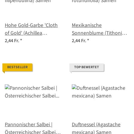
Hohe Gold-Garbe 'Cloth
Mexikanische
of Gold' (Achillea
Sonnenblume (Tithonia
filipendulina) Samen
rotundifolia) Samen
2,44 Fr.
*
2,44 Fr.
*
BESTSELLER
TOP BEWERTET
Pannonischer Salbei |
Duftnessel (Agastache
Österreichischer Salbei
mexicana) Samen