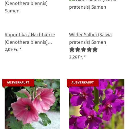
Rapontika / Nachtkerze
Wilder Salbei (Salvia
(Oenothera biennis)
pratensis) Samen
Samen
2,09 Fr.
*
2,26 Fr.
*
AUSVERKAUFT
AUSVERKAUFT